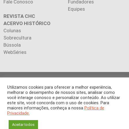
Fale Conosco
Fundadores
Equipes
REVISTA CHC
ACERVO HISTÓRICO
Colunas
Sobrecultura
Bússola
WebSéries
Copyright 2026 INSTITUTO CIÊNCIA HOJE. Todos os direitos
Utilizamos cookies para oferecer a melhor experiência,
reservados.
melhorar o desempenho de nossos sites, analisar como
Os artigos publicados na revista refletem exclusivamente a
você interage conosco e personalizar conteúdo. Ao utilizar
opinião de seus autores.
este site, você concorda com o uso de cookies. Para
É proibida a reprodução, integral ou parcial, do conteúdo (imagens
maiores informações, conheça a nossa
Política de
e textos) sem prévia autorização.
Privacidade.
Aceitar todos