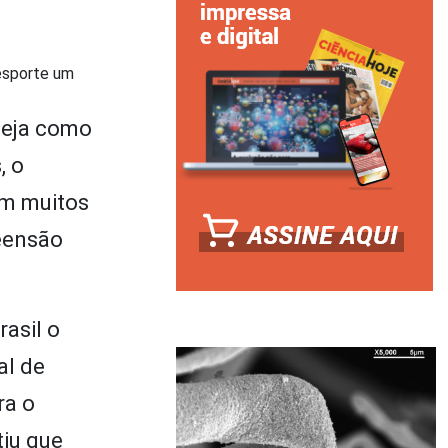
 esporte um
 seja como
, o
em muitos
eensão
asil o
al de
ra o
tiu que