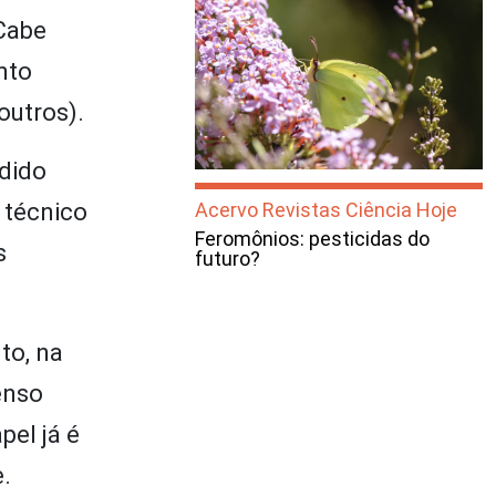
 Cabe
nto
outros).
ndido
 técnico
Acervo Revistas Ciência Hoje
Feromônios: pesticidas do
s
futuro?
to, na
enso
pel já é
.