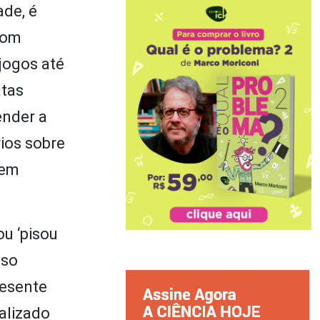
de, é
 com
jogos até
atas
ender a
ios sobre
 em
ou ‘pisou
sso
resente
alizado