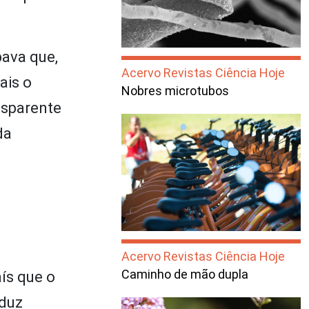
pava que,
Acervo Revistas Ciência Hoje
ais o
Nobres microtubos
nsparente
da
Acervo Revistas Ciência Hoje
Caminho de mão dupla
ís que o
oduz