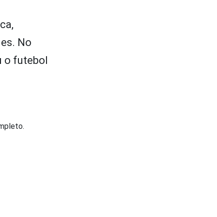
ca,
des. No
 o futebol
ompleto.