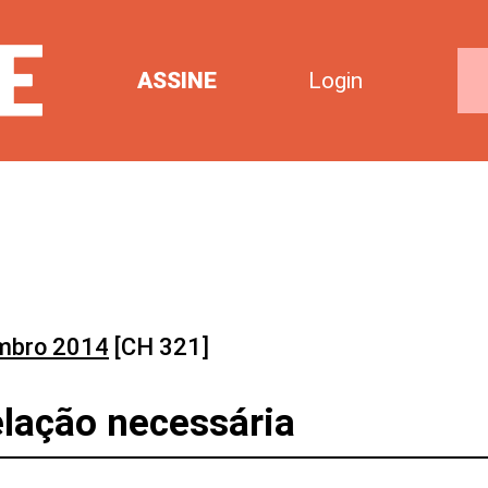
ASSINE
Login
mbro 2014
[CH 321]
elação necessária