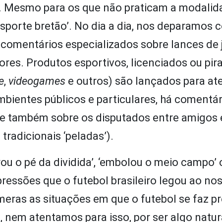
s. Mesmo para os que não praticam a modalida
 ‘esporte bretão’. No dia a dia, nos deparamos
e comentários especializados sobre lances de 
res. Produtos esportivos, licenciados ou pir
e
,
videogames
e outros) são lançados para at
entes públicos e particulares, há comentár
, e também sobre os disputados entre amigos
tradicionais ‘peladas’).
rou o pé da dividida’, ‘embolou o meio campo’ 
ressões que o futebol brasileiro legou ao no
meras as situações em que o futebol se faz p
, nem atentamos para isso, por ser algo natur