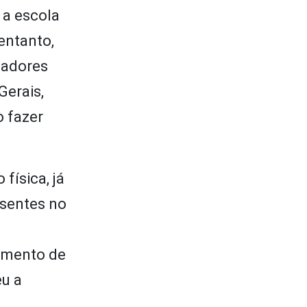
 a escola
entanto,
sadores
Gerais,
o fazer
física, já
esentes no
cimento de
eu a