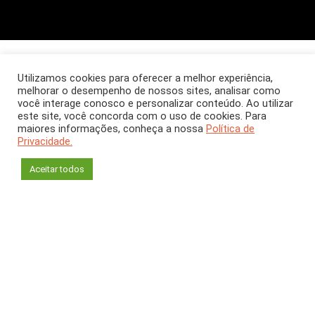
ARTIGO
Outubro 2024
[CH 414]
Utilizamos cookies para oferecer a melhor experiência,
melhorar o desempenho de nossos sites, analisar como
Dengue: em busca de
você interage conosco e personalizar conteúdo. Ao utilizar
este site, você concorda com o uso de cookies. Para
uma proteção mais
maiores informações, conheça a nossa
Política de
Privacidade.
eficaz
Aceitar todos
Ada Maria de Barcelos Alves
Laboratório de Biotecnologia e Fisiologia de Infecções
Virais
Instituto Oswaldo Cruz - Fiocruz