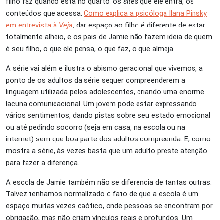
filho faz quando está no quarto, os
sites
que ele entra, os
conteúdos que acessa.
Como explica a psicóloga Ilana Pinsky
em entrevista à
Veja
, dar espaço ao filho é diferente de estar
totalmente alheio, e os pais de Jamie não fazem ideia de quem
é seu filho, o que ele pensa, o que faz, o que almeja.
A série vai além e ilustra o abismo geracional que vivemos, a
ponto de os adultos da série sequer compreenderem a
linguagem utilizada pelos adolescentes, criando uma enorme
lacuna comunicacional. Um jovem pode estar expressando
vários sentimentos, dando pistas sobre seu estado emocional
ou até pedindo socorro (seja em casa, na escola ou na
internet) sem que boa parte dos adultos compreenda. E, como
mostra a série, às vezes basta que um adulto preste atenção
para fazer a diferença.
A escola de Jamie também não se diferencia de tantas outras.
Talvez tenhamos normalizado o fato de que a escola é um
espaço muitas vezes caótico, onde pessoas se encontram por
obrigação, mas não criam vínculos reais e profundos. Um