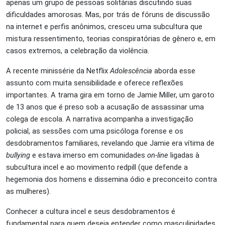
apenas um grupo de pessoas solitárias discutindo suas
dificuldades amorosas. Mas, por trás de fóruns de discussão
na internet e perfis anônimos, cresceu uma subcultura que
mistura ressentimento, teorias conspiratórias de gênero e, em
casos extremos, a celebração da violência.
A recente minissérie da Netflix
Adolescência
aborda esse
assunto com muita sensibilidade e oferece reflexões
importantes. A trama gira em torno de Jamie Miller, um garoto
de 13 anos que é preso sob a acusação de assassinar uma
colega de escola. A narrativa acompanha a investigação
policial, as sessões com uma psicóloga forense e os
desdobramentos familiares, revelando que Jamie era vítima de
bullying
e estava imerso em comunidades
on-line
ligadas à
subcultura incel e ao movimento redpill (que defende a
hegemonia dos homens e dissemina ódio e preconceito contra
as mulheres).
Conhecer a cultura incel e seus desdobramentos é
fundamental para quem deseja entender como masculinidades