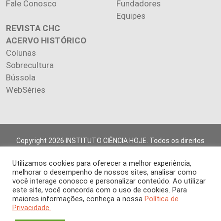
Fale Conosco
Fundadores
Equipes
REVISTA CHC
ACERVO HISTÓRICO
Colunas
Sobrecultura
Bússola
WebSéries
Copyright 2026 INSTITUTO CIÊNCIA HOJE. Todos os direitos
reservados.
Os artigos publicados na revista refletem exclusivamente a
Utilizamos cookies para oferecer a melhor experiência,
opinião de seus autores.
melhorar o desempenho de nossos sites, analisar como
você interage conosco e personalizar conteúdo. Ao utilizar
É proibida a reprodução, integral ou parcial, do conteúdo (imagens
este site, você concorda com o uso de cookies. Para
e textos) sem prévia autorização.
maiores informações, conheça a nossa
Política de
Privacidade.