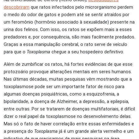
descobriram
que ratos infectados pelo microrganismo perdem
o medo do odor de gatos e podem até se sentir atraídos por
um feromônio (hormônio associado à sexualidade) presente na
urina dos felinos. Com isso, os ratos se expõem mais a esses
predadores e, por consequência, são mais facilmente predados.
Graças a essa manipulação cerebral, o rato serve de veículo
para que o
Toxoplasma
chegue a seu hospedeiro definitivo.
Além de zumbificar os ratos, há fortes evidências de que esse
protozoário provoque alterações mentais em seres humanos.
Nas últimas décadas, muitas pesquisas vêm mostrando que a
toxoplasmose pode ser um importante fator de risco para
algumas doenças psiquiátricas, como a esquizofrenia, a
bipolaridade, a doença de Alzheimer, a depressão, a epilepsia,
entre outras. Por se tratarem de doenças multifatoriais, é difícil
dizer o real papel da toxoplasmose no desenvolvimento delas.
Mas só o fato de haver correlação entre essas enfermidades e
a presença do
Toxoplasma
já é um grande alerta vermelho e um
indicativo de que precisamos de mais pesquisas na área.