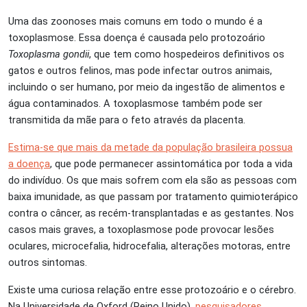
Uma das zoonoses mais comuns em todo o mundo é a
toxoplasmose. Essa doença é causada pelo protozoário
Toxoplasma gondii
, que tem como hospedeiros definitivos os
gatos e outros felinos, mas pode infectar outros animais,
incluindo o ser humano, por meio da ingestão de alimentos e
água contaminados. A toxoplasmose também pode ser
transmitida da mãe para o feto através da placenta.
Estima-se que mais da metade da população brasileira possua
a doença
, que pode permanecer assintomática por toda a vida
do indivíduo. Os que mais sofrem com ela são as pessoas com
baixa imunidade, as que passam por tratamento quimioterápico
contra o câncer, as recém-transplantadas e as gestantes. Nos
casos mais graves, a toxoplasmose pode provocar lesões
oculares, microcefalia, hidrocefalia, alterações motoras, entre
outros sintomas.
Existe uma curiosa relação entre esse protozoário e o cérebro.
Na Universidade de Oxford (Reino Unido),
pesquisadores