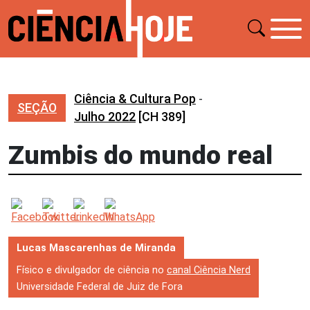
Ciência & Cultura Pop
-
SEÇÃO
Julho 2022
[CH 389]
Zumbis do mundo real
Lucas Mascarenhas de Miranda
Físico e divulgador de ciência no
canal Ciência Nerd
Universidade Federal de Juiz de Fora