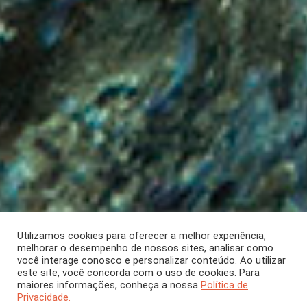
Utilizamos cookies para oferecer a melhor experiência,
melhorar o desempenho de nossos sites, analisar como
ARTIGO
Abril 2026
[CH 430]
você interage conosco e personalizar conteúdo. Ao utilizar
este site, você concorda com o uso de cookies. Para
Uma decisão para toda
maiores informações, conheça a nossa
Política de
Privacidade.