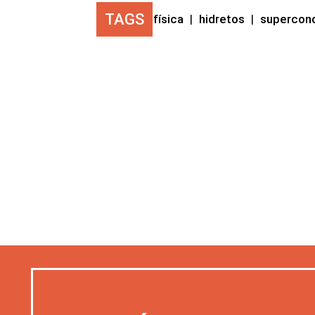
TAGS
física
|
hidretos
|
supercond