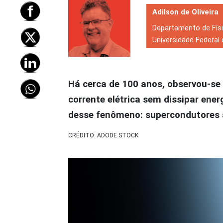
Adilson de Oliveira
Departamento de Fís
Universidade Federal 
Há cerca de 100 anos, observou-se
corrente elétrica sem dissipar ener
desse fenômeno: supercondutores
CRÉDITO: ADODE STOCK