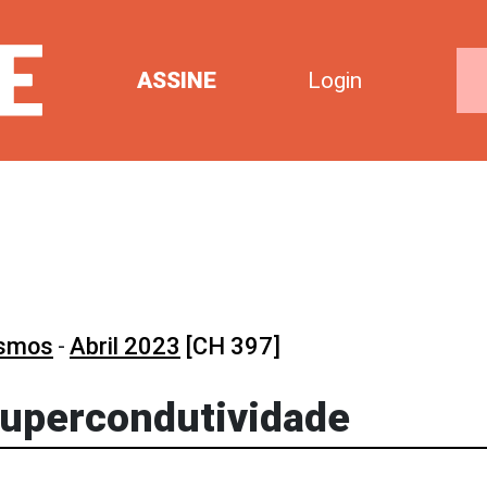
ASSINE
Login
osmos
-
Abril 2023
[CH 397]
supercondutividade