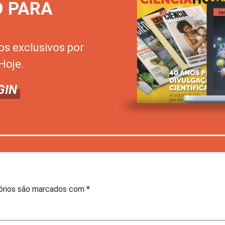
O PARA
os exclusivos por
Hoje.
GIN
órios são marcados com
*