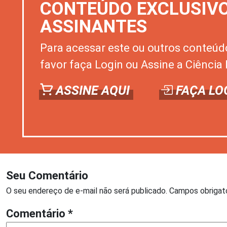
CONTEÚDO EXCLUSIV
ASSINANTES
Para acessar este ou outros conteúd
favor faça Login ou Assine a Ciência 
ASSINE AQUI
FAÇA LO
Seu Comentário
O seu endereço de e-mail não será publicado.
Campos obrigat
Comentário
*