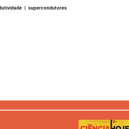
utividade
|
supercondutores