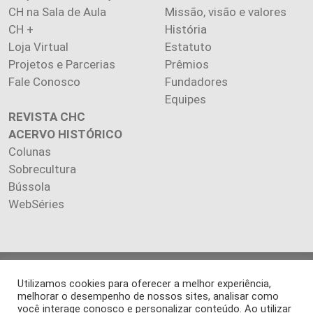
CH na Sala de Aula
Missão, visão e valores
CH +
História
Loja Virtual
Estatuto
Projetos e Parcerias
Prêmios
Fale Conosco
Fundadores
Equipes
REVISTA CHC
ACERVO HISTÓRICO
Colunas
Sobrecultura
Bússola
WebSéries
Copyright 2026 INSTITUTO CIÊNCIA HOJE. Todos os direitos
Utilizamos cookies para oferecer a melhor experiência,
reservados.
melhorar o desempenho de nossos sites, analisar como
Os artigos publicados na revista refletem exclusivamente a
você interage conosco e personalizar conteúdo. Ao utilizar