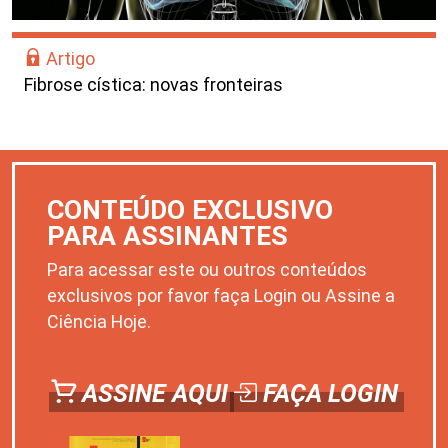
Artigo
Fibrose cística: novas fronteiras
CONTEÚDO EXCLUSIVO
PARA ASSINANTES
Para acessar este ou outros conteúdos
exclusivos por favor faça Login ou Assine a
Ciência Hoje.
ASSINE AQUI
FAÇA LOGIN