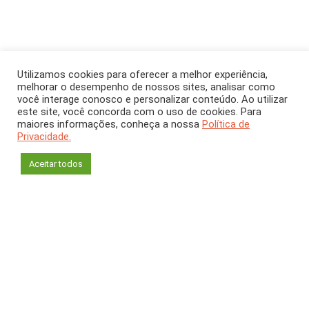
Utilizamos cookies para oferecer a melhor experiência,
melhorar o desempenho de nossos sites, analisar como
ARTIGO
Abril 2023
[CH 397]
você interage conosco e personalizar conteúdo. Ao utilizar
este site, você concorda com o uso de cookies. Para
A matemática e a arte
maiores informações, conheça a nossa
Política de
Privacidade.
dos fractais
Aceitar todos
Luciana Salgado
Instituto de Matemática
Universidade Federal do Rio de Janeiro