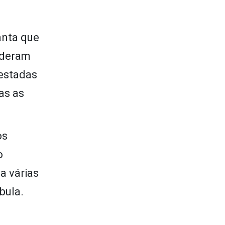
anta que
 deram
testadas
as as
os
o
za várias
bula.