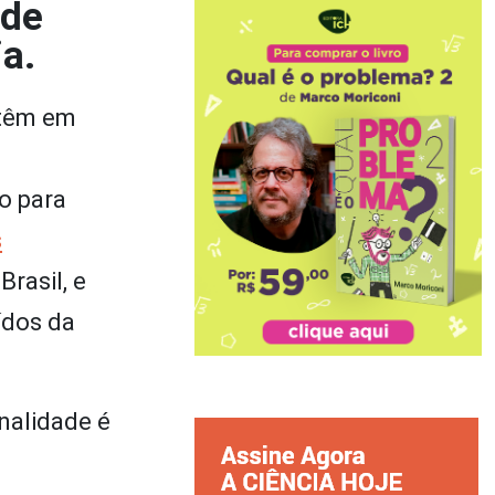
 de
a.
 têm em
o para
s
rasil, e
ídos da
inalidade é