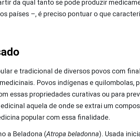
artir da qual tanto se pode produzir medicam
os países –, é preciso pontuar o que caracte
sado
lar e tradicional de diversos povos com fina
 medicinais. Povos indígenas e quilombolas, p
m essas propriedades curativas ou para prev
dicinal aquela de onde se extrai um compos
dicina popular com essa finalidade.
mo a Beladona (
Atropa beladonna
). Usada inic