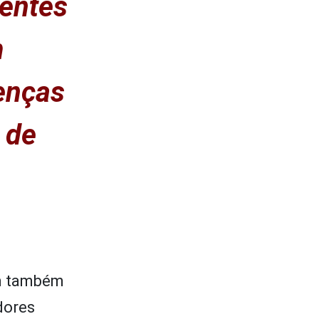
nentes
m
enças
 de
am também
dores