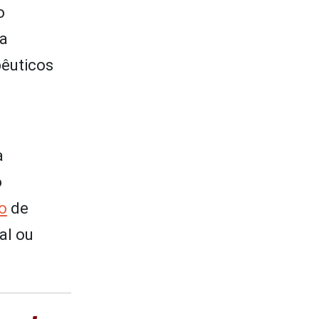
o
ua
pêuticos
a
o
o
de
al ou