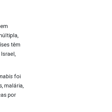
r em
últipla,
aíses têm
Israel,
nabis
foi
, malária,
ças por