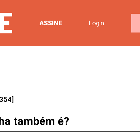
ASSINE
Login
354]
nha também é?