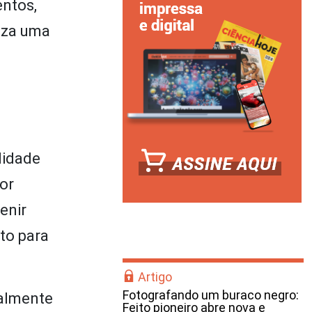
entos,
riza uma
lidade
or
enir
to para
Artigo
Fotografando um buraco negro:
ialmente
Feito pioneiro abre nova e