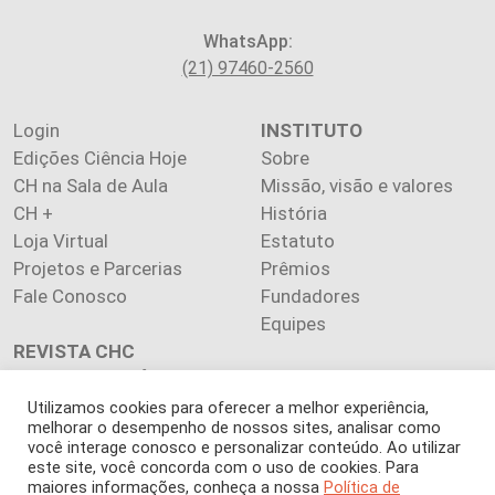
WhatsApp:
(21) 97460-2560
Login
INSTITUTO
Edições Ciência Hoje
Sobre
CH na Sala de Aula
Missão, visão e valores
CH +
História
Loja Virtual
Estatuto
Projetos e Parcerias
Prêmios
Fale Conosco
Fundadores
Equipes
REVISTA CHC
ACERVO HISTÓRICO
Colunas
Utilizamos cookies para oferecer a melhor experiência,
melhorar o desempenho de nossos sites, analisar como
Sobrecultura
você interage conosco e personalizar conteúdo. Ao utilizar
Bússola
este site, você concorda com o uso de cookies. Para
maiores informações, conheça a nossa
Política de
WebSéries