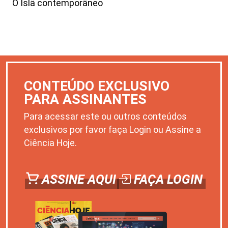
O Islã contemporâneo
CONTEÚDO EXCLUSIVO
PARA ASSINANTES
Para acessar este ou outros conteúdos
exclusivos por favor faça Login ou Assine a
Ciência Hoje.
ASSINE AQUI
FAÇA LOGIN