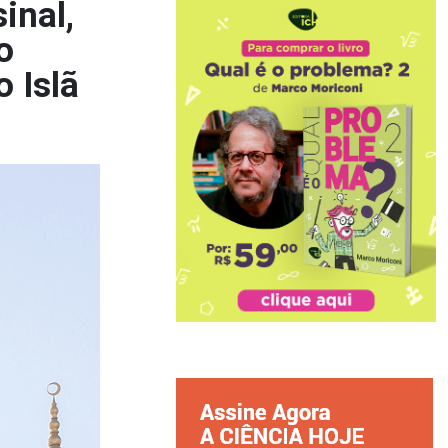
inal,
o
o Islã