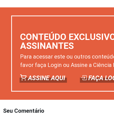
CONTEÚDO EXCLUSIV
ASSINANTES
Para acessar este ou outros conteúd
favor faça Login ou Assine a Ciência 
ASSINE AQUI
FAÇA LO
Seu Comentário