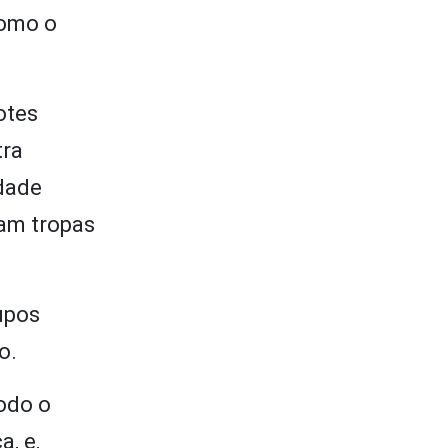
como o
otes
tra
idade
ram tropas
rupos
o.
odo o
, e,