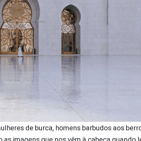
mulheres de burca, homens barbudos aos berr
são as imagens que nos vêm à cabeça quando 