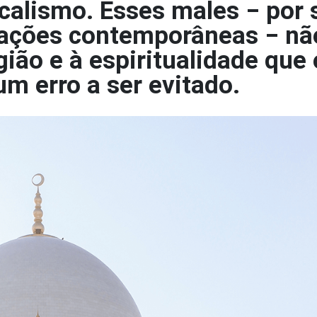
icalismo. Esses males ‒ por s
izações contemporâneas ‒ nã
ião e à espiritualidade que 
m erro a ser evitado.