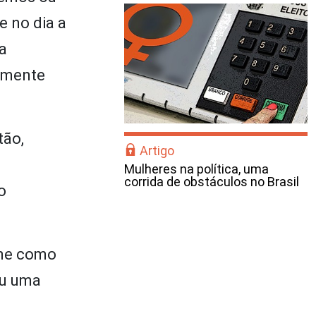
e no dia a
a
temente
tão,
Artigo
Mulheres na política, uma
corrida de obstáculos no Brasil
o
ine como
ou uma