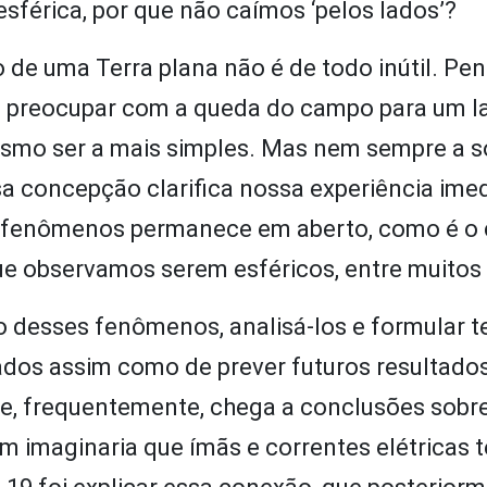
 esférica, por que não caímos ‘pelos lados’?
o de uma Terra plana não é de todo inútil. P
 preocupar com a queda do campo para um l
mesmo ser a mais simples. Mas nem sempre a 
sa concepção clarifica nossa experiência ime
sos fenômenos permanece em aberto, como é o
que observamos serem esféricos, entre muitos 
to desses fenômenos, analisá-los e formular t
ados assim como de prever futuros resultados
o e, frequentemente, chega a conclusões sob
m imaginaria que ímãs e correntes elétricas t