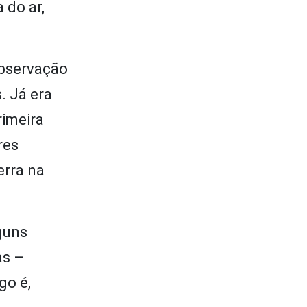
 do ar,
observação
. Já era
rimeira
res
erra na
guns
as –
go é,