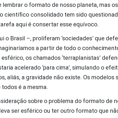
e lembrar o formato de nosso planeta, mas o
 científico consolidado tem sido questiona
tarefa aqui é consertar esse equívoco.
 o Brasil –, proliferam ‘sociedades’ que de
imaginaríamos a partir de todo o conheciment
a esférico, os chamados ‘terraplanistas’ defe
staria acelerado ‘para cima’, simulando o efei
s, aliás, a gravidade não existe. Os modelos 
de todos é a mesma.
nsideração sobre o problema do formato de 
eva ser esférico ou ter outro formato que nã