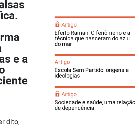
alsas
ica.
Artigo
Efeito Raman: O fenômeno e a
orma
técnica que nasceram do azul
do mar
a
as e a
Artigo
o
Escola Sem Partido: origens e
ideologias
ciente
Artigo
Sociedade e saúde, uma relação
de dependência
r dito,