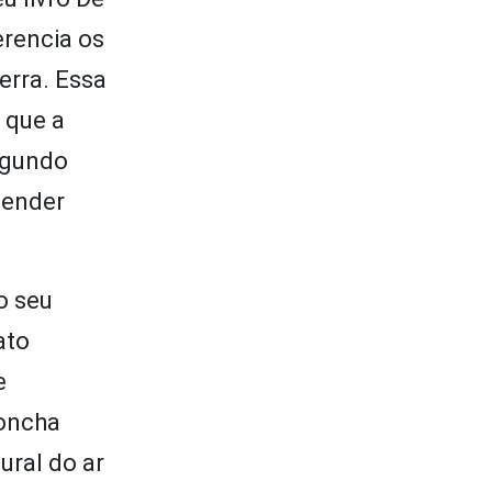
erencia os
erra. Essa
 que a
Segundo
tender
o seu
ato
e
concha
ural do ar