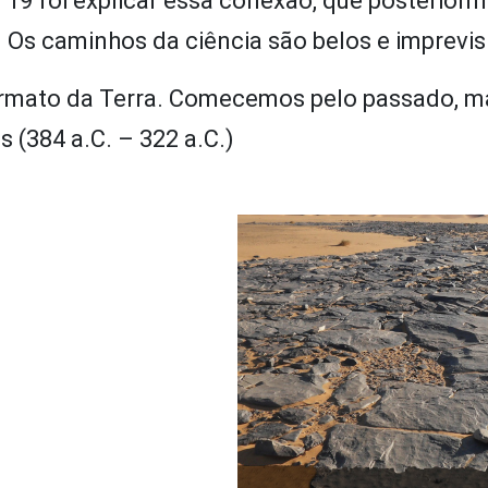
 19 foi explicar essa conexão, que posterior
. Os caminhos da ciência são belos e imprevisí
ormato da Terra. Comecemos pelo passado, m
s (384 a.C. – 322 a.C.)