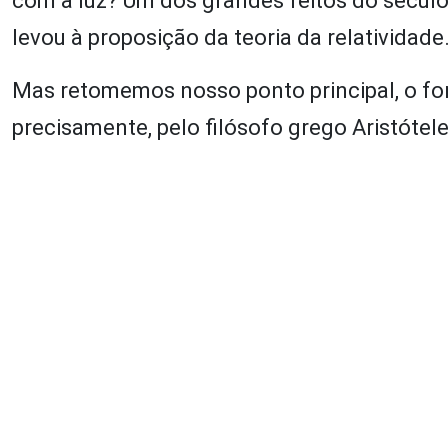
com a luz? Um dos grandes feitos do século
levou à proposição da teoria da relatividade
Mas retomemos nosso ponto principal, o f
precisamente, pelo filósofo grego Aristótele