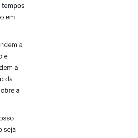
s tempos
do em
fendem a
o e
ndem a
to da
sobre a
nosso
o seja