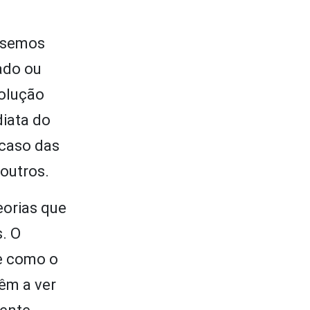
ensemos
ado ou
solução
diata do
 caso das
outros.
eorias que
. O
re como o
êm a ver