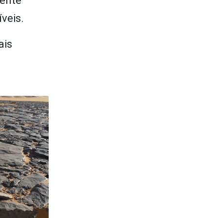
mente
veis.
ais