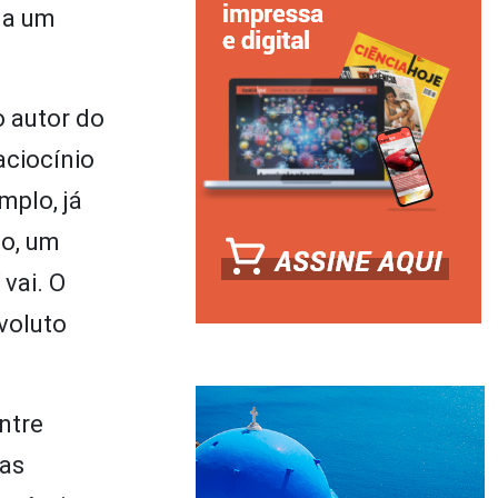
 a um
 autor do
aciocínio
mplo, já
io, um
 vai. O
voluto
ntre
ças