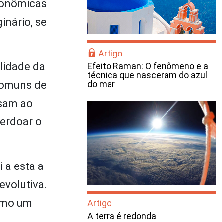
econômicas
inário, se
Artigo
lidade da
Efeito Raman: O fenômeno e a
técnica que nasceram do azul
 comuns de
do mar
ssam ao
perdoar o
 a esta a
evolutiva.
como um
Artigo
A terra é redonda