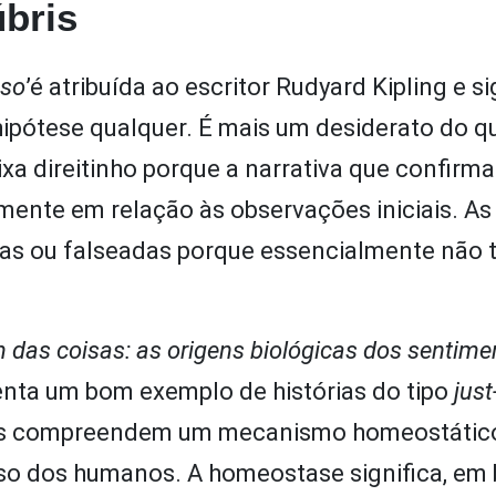
úbris
-so
’é atribuída ao escritor Rudyard Kipling e si
a hipótese qualquer. É mais um desiderato do 
xa direitinho porque a narrativa que confirm
mente em relação às observações iniciais. As 
das ou falseadas porque essencialmente não 
 das coisas: as origens biológicas dos sentime
enta um bom exemplo de histórias do tipo
just
ntos compreendem um mecanismo homeostátic
so dos humanos. A homeostase significa, em b