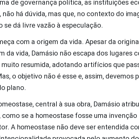
stema de governança política, as instituições 
, não há dúvida, mas que, no contexto do imag
o se dá livre vazão à especulação.
meça com a origem da vida. Apesar da origina
igem da vida, Damásio não escapa dos lugares
 muito resumida, adotando artifícios que pa
as, o objetivo não é esse e, assim, devemos 
do plano.
meostase, central à sua obra, Damásio atribui
a”, como se a homeostase fosse uma invenção 
eitor. A homeostase não deve ser entendida 
e intencionalidade provocada pelo aumento do