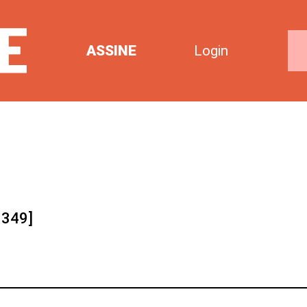
ASSINE
Login
 349]