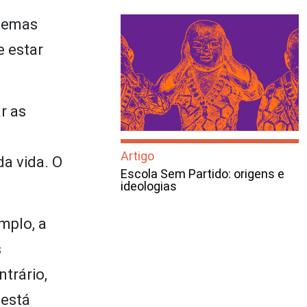
stemas
e estar
r as
Artigo
a vida. O
Escola Sem Partido: origens e
ideologias
mplo, a
s
trário,
,está