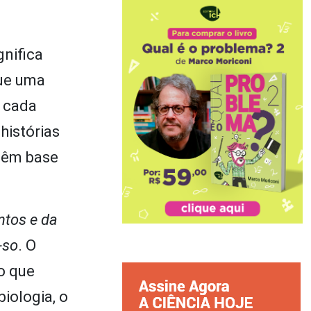
gnifica
que uma
a cada
histórias
têm base
ntos e da
-so
. O
o que
iologia, o