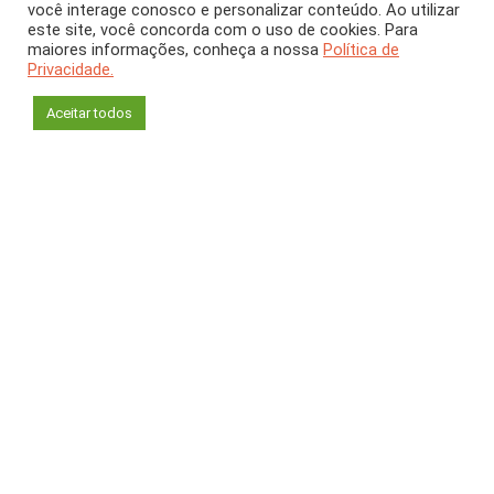
você interage conosco e personalizar conteúdo. Ao utilizar
este site, você concorda com o uso de cookies. Para
Direitos humanos à
maiores informações, conheça a nossa
Política de
Privacidade.
mesa
Aceitar todos
Ana Luiza da Gama e Souza
Programa de Pós-graduação Justiça Administrativa
Universidade Federal Fluminense
A produção de alimentos vem sendo
transformada pelas novas tecnologias