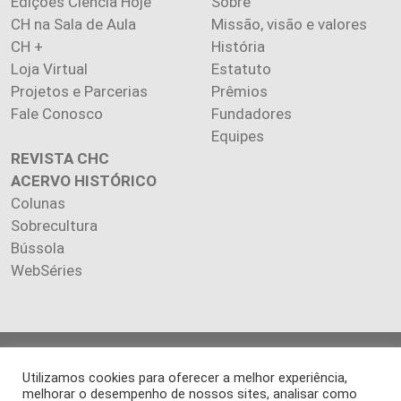
Edições Ciência Hoje
Sobre
CH na Sala de Aula
Missão, visão e valores
CH +
História
Loja Virtual
Estatuto
Projetos e Parcerias
Prêmios
Fale Conosco
Fundadores
Equipes
REVISTA CHC
ACERVO HISTÓRICO
Colunas
Sobrecultura
Bússola
WebSéries
Copyright 2026 INSTITUTO CIÊNCIA HOJE. Todos os direitos
Utilizamos cookies para oferecer a melhor experiência,
reservados.
melhorar o desempenho de nossos sites, analisar como
Os artigos publicados na revista refletem exclusivamente a