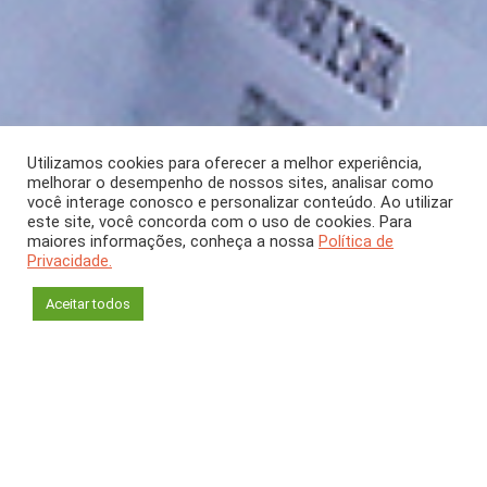
Utilizamos cookies para oferecer a melhor experiência,
melhorar o desempenho de nossos sites, analisar como
ARTIGO
Janeiro/Fevereiro 2026
[CH 428]
você interage conosco e personalizar conteúdo. Ao utilizar
este site, você concorda com o uso de cookies. Para
Como a nota do Enem
maiores informações, conheça a nossa
Política de
Privacidade.
é calculada?
Aceitar todos
Maria Tereza Serrano Barbosa
Departamento de Métodos Quantitativos
Universidade Federal do Estado do Rio de Janeiro