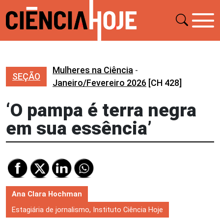
Mulheres na Ciência
-
SEÇÃO
Janeiro/Fevereiro 2026
[CH 428]
‘O pampa é terra negra
em sua essência’
Ana Clara Hochman
Estagiária de jornalismo, Instituto Ciência Hoje