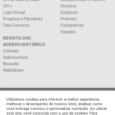
CH +
História
Loja Virtual
Estatuto
Projetos e Parcerias
Prêmios
Fale Conosco
Fundadores
Equipes
REVISTA CHC
ACERVO HISTÓRICO
Colunas
Sobrecultura
Bússola
WebSéries
Copyright 2026 INSTITUTO CIÊNCIA HOJE. Todos os direitos
Utilizamos cookies para oferecer a melhor experiência,
reservados.
melhorar o desempenho de nossos sites, analisar como
Os artigos publicados na revista refletem exclusivamente a
você interage conosco e personalizar conteúdo. Ao utilizar
opinião de seus autores.
este site, você concorda com o uso de cookies. Para