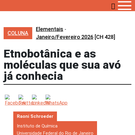
Elementais
-
COLUNA
Janeiro/Fevereiro 2026
[CH 428]
Etnobotânica e as
moléculas que sua avó
já conhecia
Raoni Schroeder
Instituto de Química
Universidade Federal do Rio de Janeiro