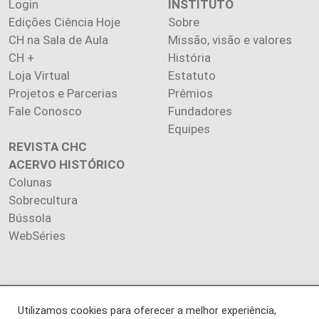
Login
INSTITUTO
Edições Ciência Hoje
Sobre
CH na Sala de Aula
Missão, visão e valores
CH +
História
Loja Virtual
Estatuto
Projetos e Parcerias
Prêmios
Fale Conosco
Fundadores
Equipes
REVISTA CHC
ACERVO HISTÓRICO
Colunas
Sobrecultura
Bússola
WebSéries
Copyright 2026 INSTITUTO CIÊNCIA HOJE. Todos os direitos
Utilizamos cookies para oferecer a melhor experiência,