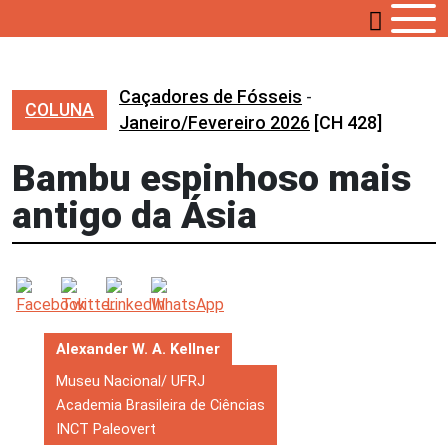
Caçadores de Fósseis
-
COLUNA
Janeiro/Fevereiro 2026
[CH 428]
Bambu espinhoso mais
antigo da Ásia
Alexander W. A. Kellner
Museu Nacional/ UFRJ
Academia Brasileira de Ciências
INCT Paleovert