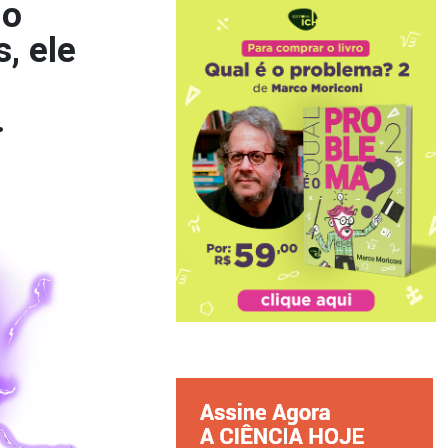
 o
, ele
e
.