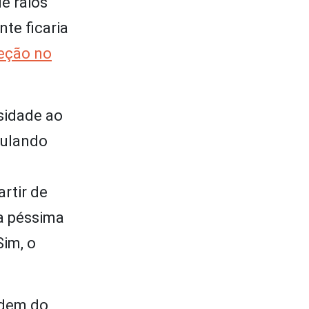
e raios
te ficaria
seção no
sidade ao
rculando
rtir de
a péssima
im, o
rdem do