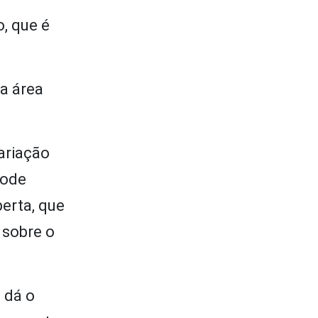
, que é
a área
ariação
pode
erta, que
 sobre o
 dá o