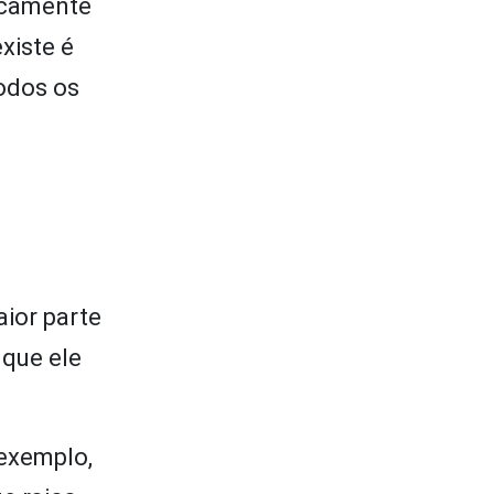
sicamente
xiste é
todos os
aior parte
 que ele
 exemplo,