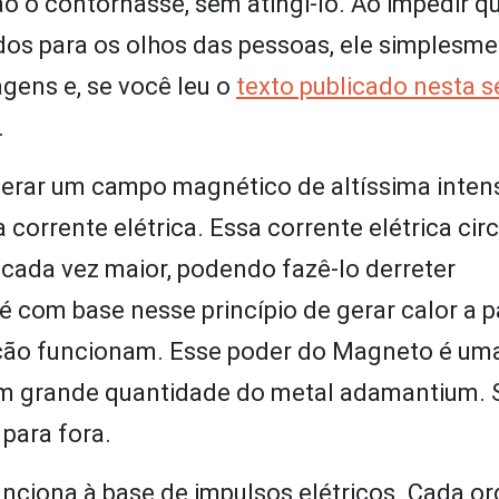
o o contornasse, sem atingi-lo. Ao impedir qu
dos para os olhos das pessoas, ele simplesmen
agens e, se você leu o
texto publicado nesta 
.
gerar um campo magnético de altíssima inten
 corrente elétrica. Essa corrente elétrica ci
 cada vez maior, podendo fazê-lo derreter
 com base nesse princípio de gerar calor a pa
ção funcionam. Esse poder do Magneto é um
têm grande quantidade do metal adamantium. S
para fora.
funciona à base de impulsos elétricos. Cada o