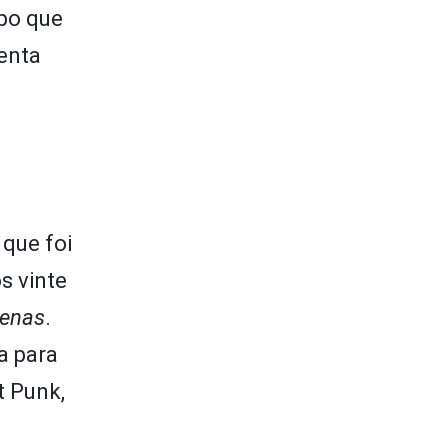
po que
senta
 que foi
s vinte
penas
.
a para
t Punk,