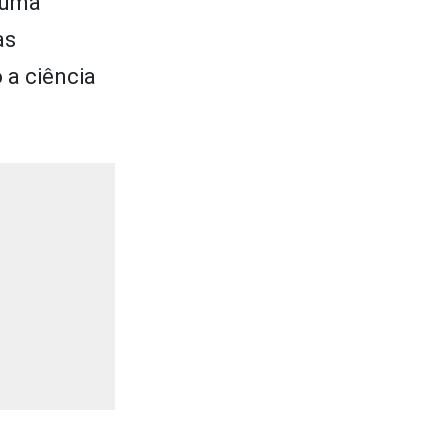
m uma
as
 a ciência