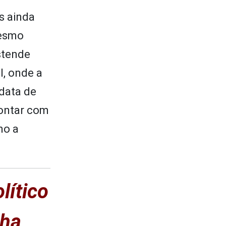
s ainda
mesmo
stende
l, onde a
data de
contar com
mo a
lítico
lha