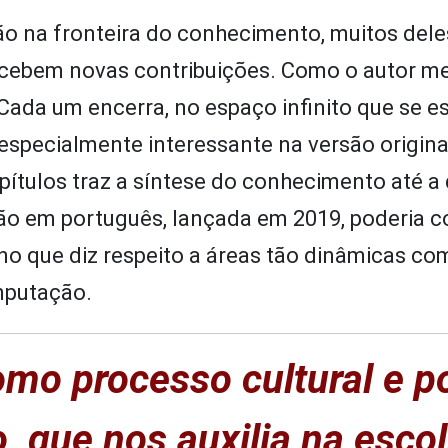
ão na fronteira do conhecimento, muitos dele
ecebem novas contribuições. Como o autor 
“Cada um encerra, no espaço infinito que se e
 especialmente interessante na versão origina
ítulos traz a síntese do conhecimento até a 
são em português, lançada em 2019, poderia 
o que diz respeito a áreas tão dinâmicas co
omputação.
omo processo cultural e po
, que nos auxilia na esco