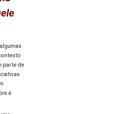
ele
 algumas
 contexto
m parte de
ciativas
um
pre é