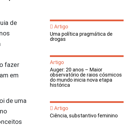
uia de
Artigo
 nos
Uma política pragmática de
drogas
a
Artigo
o fazer
Auger: 20 anos – Maior
aram em
observatório de raios cósmicos
do mundo inicia nova etapa
histórica
foi de uma
Artigo
ino
Ciência, substantivo feminino
onceitos