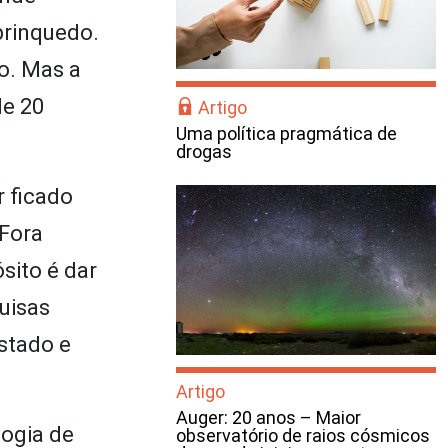
brinquedo.
so. Mas a
de 20
Artigo
Uma política pragmática de
drogas
r ficado
 Fora
sito é dar
uisas
stado e
Artigo
Auger: 20 anos – Maior
logia de
observatório de raios cósmicos