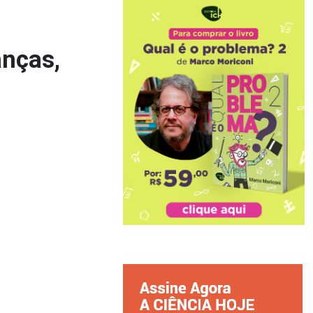
anças,