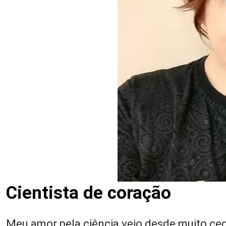
Cientista de coração
Meu amor pela ciência veio desde muito ced