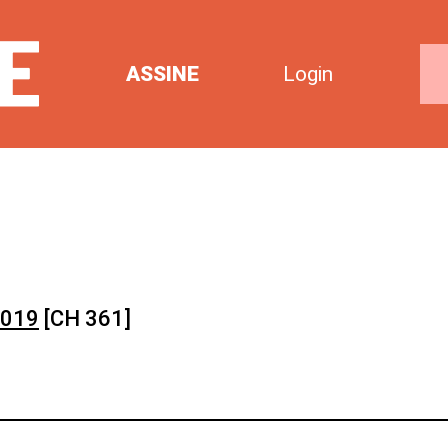
ASSINE
Login
2019
[CH 361]