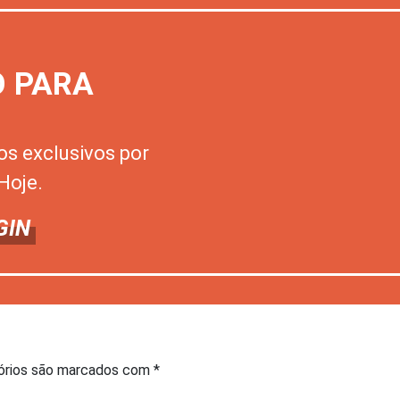
O PARA
os exclusivos por
Hoje.
GIN
órios são marcados com
*