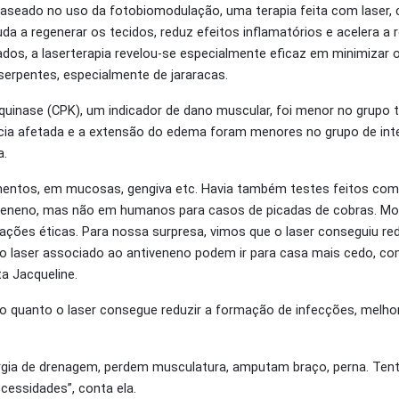
baseado no uso da fotobiomodulação, uma terapia feita com laser,
da a regenerar os tecidos, reduz efeitos inflamatórios e acelera a
tados, a laserterapia revelou-se especialmente eficaz em minimizar
 serpentes, especialmente de jararacas.
uinase (CPK), um indicador de dano muscular, foi menor no grupo t
rência afetada e a extensão do edema foram menores no grupo de in
a.
rimentos, em mucosas, gengiva etc. Havia também testes feitos 
veneno, mas não em humanos para casos de picadas de cobras. 
ções éticas. Para nossa surpresa, vimos que o laser conseguiu re
o laser associado ao antiveneno podem ir para casa mais cedo, c
ta Jacqueline.
ar o quanto o laser consegue reduzir a formação de infecções, melh
urgia de drenagem, perdem musculatura, amputam braço, perna. Te
cessidades”, conta ela.