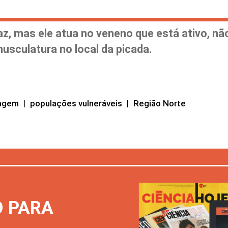
az, mas ele atua no veneno que está ativo, nã
usculatura no local da picada.
agem
|
populações vulneráveis
|
Região Norte
O PARA