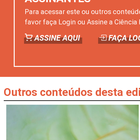
Para acessar este ou outros conteúd
favor faça Login ou Assine a Ciência 
ASSINE AQUI
FAÇA LO
Outros conteúdos desta ed