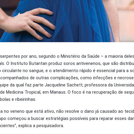
 serpentes por ano, segundo o Ministério da Saúde – a maioria deles
aís. O Instituto Butantan produz soros antivenenos, que são distrib
 circulante no sangue, e o atendimento rápido é essencial para a s
r acompanhados de outras complicações, como infecções e necrose 
quipe da qual faz parte Jacqueline Sachett, professora da Universi
e Medicina Tropical, em Manaus. O foco é na recuperação de sequ
olas e ribeirinhas.
tua no veneno que está ativo, não resolve o dano já causado ao teci
rupo começou a buscar estratégias possíveis para reparar esses dan
cientes”, explica a pesquisadora.