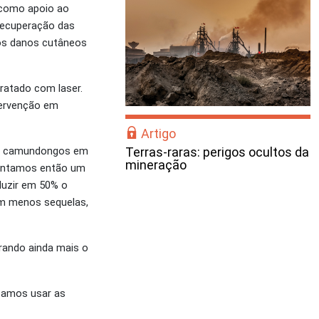
 como apoio ao
 recuperação das
 os danos cutâneos
ratado com laser.
tervenção em
Artigo
Terras-raras: perigos ocultos da
com camundongos em
mineração
Montamos então um
duzir em 50% o
om menos sequelas,
orando ainda mais o
ntamos usar as