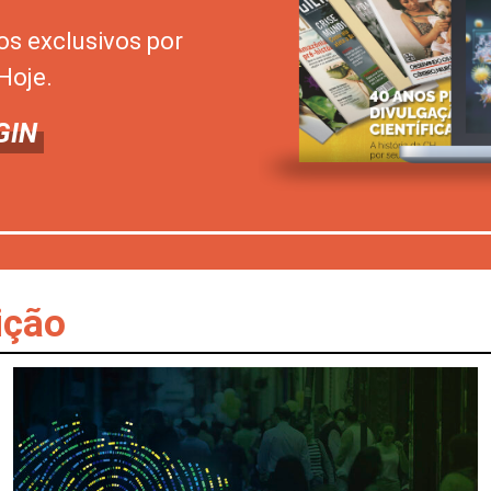
os exclusivos por
Hoje.
GIN
ição