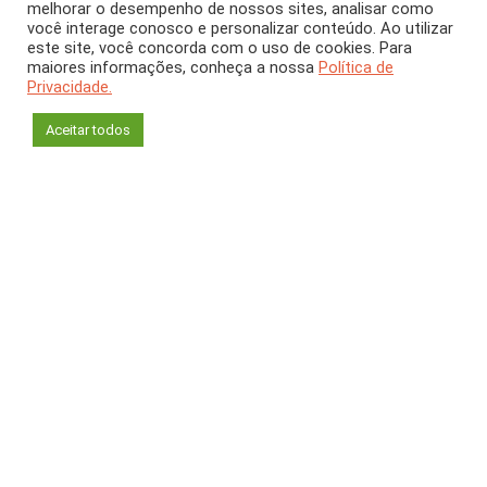
melhorar o desempenho de nossos sites, analisar como
ARTIGO
Julho 2024
[CH 411]
você interage conosco e personalizar conteúdo. Ao utilizar
este site, você concorda com o uso de cookies. Para
Microplásticos:
maiores informações, conheça a nossa
Política de
Privacidade.
preocupação mundial
Aceitar todos
Raquel A. F. Neves
Grupo de Pesquisa em Ecologia Aquática Experimental e
Aplicada
Programa de Pós-Graduação em Biodiversidade Neotropical
Universidade Federal do Estado do Rio de Janeiro (UNIRIO)