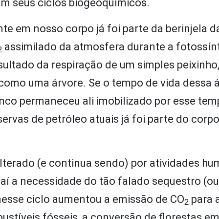
m seus ciclos biogeoquímicos.
e em nosso corpo já foi parte da berinjela d
assimilado da atmosfera durante a fotossín
2
sultado da respiração de um simples peixinho
omo uma árvore. Se o tempo de vida dessa á
nco permaneceu ali imobilizado por esse tem
vas de petróleo atuais já foi parte do corp
lterado (e continua sendo) por atividades hu
aí a necessidade do tão falado sequestro (ou
nesse ciclo aumentou a emissão de CO
para 
2
stíveis fósseis, a conversão de florestas em