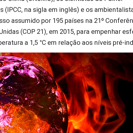
(IPCC, na sigla em inglês) e os ambientalist
sso assumido por 195 países na 21º Conferên
Unidas (COP 21), em 2015, para empenhar esf
ratura a 1,5 °C em relação aos níveis pré-ind