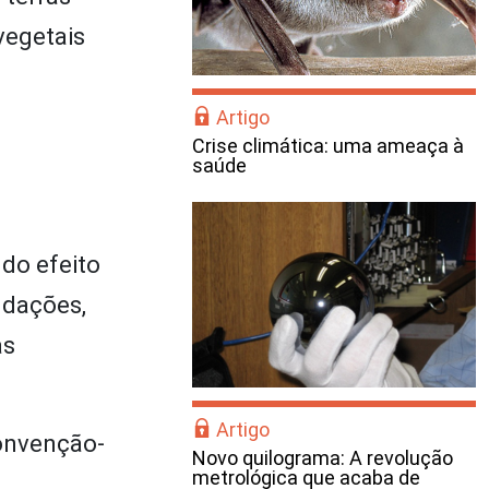
vegetais
Artigo
Crise climática: uma ameaça à
saúde
do efeito
ndações,
as
Artigo
Convenção-
Novo quilograma: A revolução
metrológica que acaba de