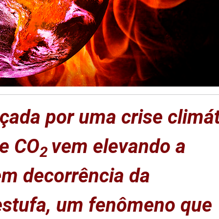
ada por uma crise climát
de CO
vem elevando a
2
em decorrência da
 estufa, um fenômeno que