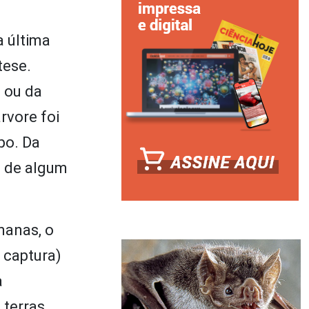
a última
tese.
, ou da
rvore foi
po. Da
o de algum
manas, o
 captura)
a
 terras