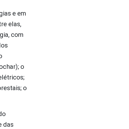
gias e em
re elas,
rgia, com
dos
o
ochar); o
létricos;
restais; o
do
e das