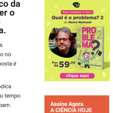
ico da
er o
s
a.
s
io no
posta é
ódica
seu tempo
ipam.