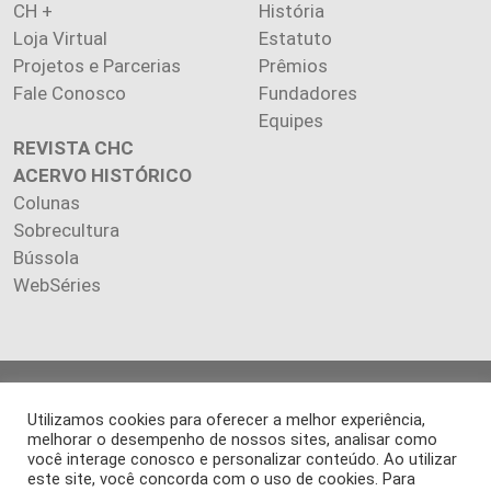
CH +
História
Loja Virtual
Estatuto
Projetos e Parcerias
Prêmios
Fale Conosco
Fundadores
Equipes
REVISTA CHC
ACERVO HISTÓRICO
Colunas
Sobrecultura
Bússola
WebSéries
Copyright 2026 INSTITUTO CIÊNCIA HOJE. Todos os direitos
Utilizamos cookies para oferecer a melhor experiência,
reservados.
melhorar o desempenho de nossos sites, analisar como
Os artigos publicados na revista refletem exclusivamente a
você interage conosco e personalizar conteúdo. Ao utilizar
opinião de seus autores.
este site, você concorda com o uso de cookies. Para
É proibida a reprodução, integral ou parcial, do conteúdo (imagens