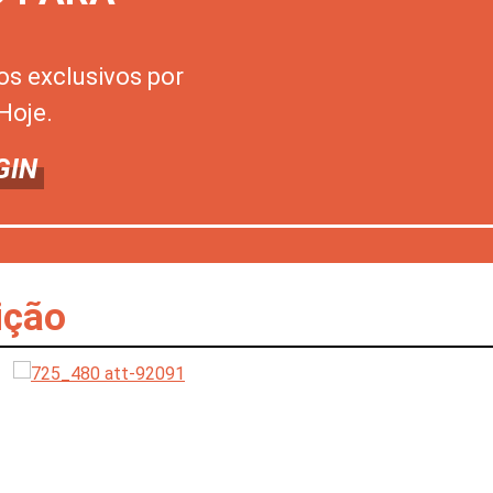
os exclusivos por
Hoje.
GIN
ição