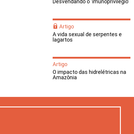
Desvendando o ‘imunoprivilégio’
Artigo
A vida sexual de serpentes e
lagartos
Artigo
O impacto das hidrelétricas na
Amazônia