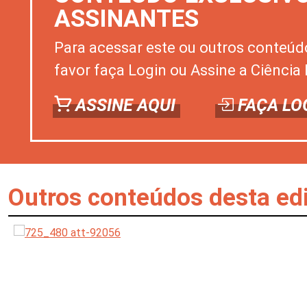
ASSINANTES
Para acessar este ou outros conteúd
favor faça Login ou Assine a Ciência 
ASSINE AQUI
FAÇA LO
Outros conteúdos desta ed