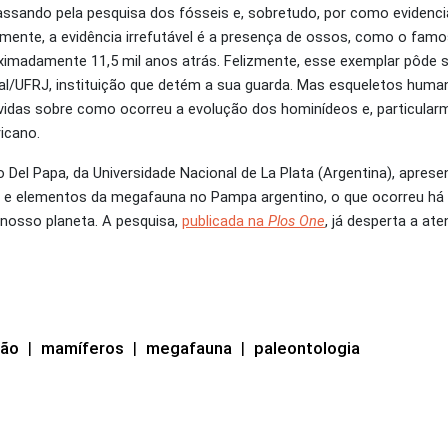
sando pela pesquisa dos fósseis e, sobretudo, por como evidenci
lmente, a evidência irrefutável é a presença de ossos, como o famo
imadamente 11,5 mil anos atrás. Felizmente, esse exemplar pôde 
nal/UFRJ, instituição que detém a sua guarda. Mas esqueletos hum
úvidas sobre como ocorreu a evolução dos hominídeos e, particular
icano.
Del Papa, da Universidade Nacional de La Plata (Argentina), aprese
 e elementos da megafauna no Pampa argentino, o que ocorreu há 
 nosso planeta. A pesquisa,
publicada na
Plos One
, já desperta a at
ção
|
mamíferos
|
megafauna
|
paleontologia