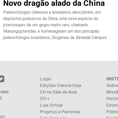
Novo dragão alado da China
Paleontólogos chineses e brasileiros descobrem, em
depósitos jurássicos da China, uma nova espécie de
pterossauro de um grupo muito raro, chamado
Wukongopteridae, e homenageiam um dos principais
paleontólogos brasileiros, Diogenes de Almeida Campos
Login
INST
Edições Ciência Hoje
Sobre
ndas:
CH na Sala de Aula
Missã
9
CH +
Histó
Loja Virtual
Estat
Projetos e Parcerias
Prêm
560