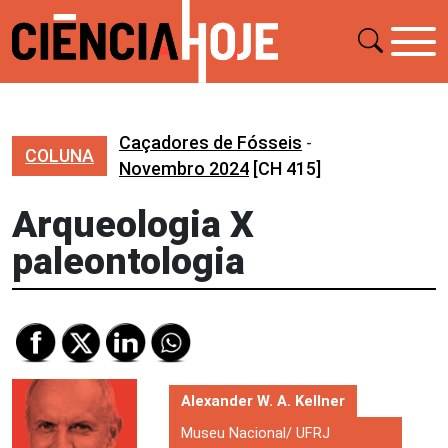
Caçadores de Fósseis
-
COLUNA
Novembro 2024
[CH 415]
Arqueologia X
paleontologia
Alexander W. A. Kellner
Museu Nacional/ UFRJ