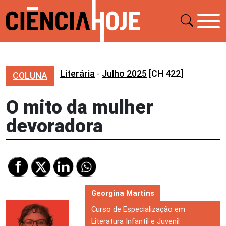
Literária
-
Julho 2025
[CH 422]
COLUNA
O mito da mulher
devoradora
Georgina Martins
Curso de Especialização em
Literatura Infantil e Juvenil