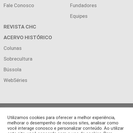
Fale Conosco
Fundadores
Equipes
REVISTA CHC
ACERVO HISTÓRICO
Colunas
Sobrecultura
Bússola
WebSéries
Copyright 2026 INSTITUTO CIÊNCIA HOJE. Todos os direitos
Utilizamos cookies para oferecer a melhor experiência,
reservados.
melhorar o desempenho de nossos sites, analisar como
Os artigos publicados na revista refletem exclusivamente a
você interage conosco e personalizar conteúdo. Ao utilizar
opinião de seus autores.