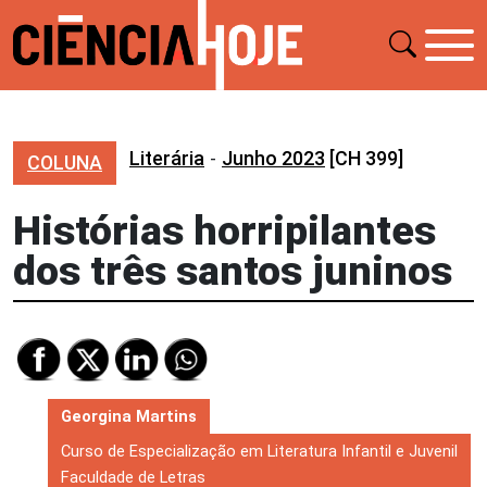
Literária
-
Junho 2023
[CH 399]
COLUNA
Histórias horripilantes
dos três santos juninos
Georgina Martins
Curso de Especialização em Literatura Infantil e Juvenil
Faculdade de Letras