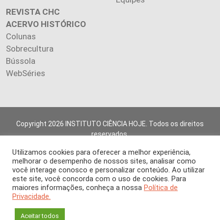
REVISTA CHC
ACERVO HISTÓRICO
Colunas
Sobrecultura
Bússola
WebSéries
Copyright 2026 INSTITUTO CIÊNCIA HOJE. Todos os direitos
reservados.
Os artigos publicados na revista refletem exclusivamente a
Utilizamos cookies para oferecer a melhor experiência,
opinião de seus autores.
melhorar o desempenho de nossos sites, analisar como
É proibida a reprodução, integral ou parcial, do conteúdo (imagens
você interage conosco e personalizar conteúdo. Ao utilizar
e textos) sem prévia autorização.
este site, você concorda com o uso de cookies. Para
maiores informações, conheça a nossa
Política de
Privacidade.
Aceitar todos