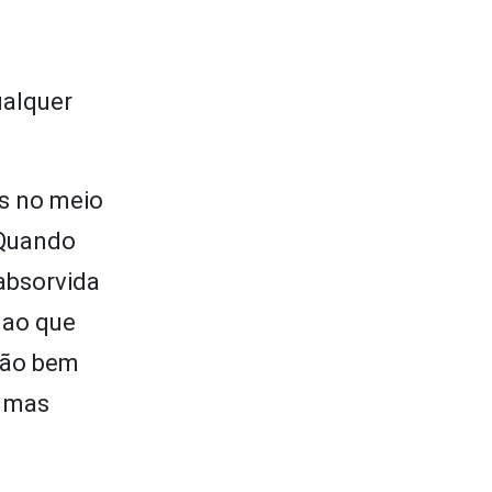
ualquer
os no meio
 Quando
 absorvida
 ao que
tão bem
, mas