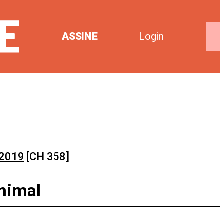
ASSINE
Login
 2019
[CH 358]
nimal