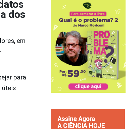
datos
 a dos
dores, em
e
sejar para
 úteis