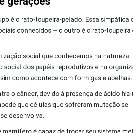
e gerações
po é o rato-toupeira-pelado. Essa simpática c
iais conhecidos – o outro é o rato-toupeira
anização social que conhecemos na natureza.
são social dos papéis reprodutivos e na organi
assim como acontece com formigas e abelhas.
tra o câncer, devido à presença de ácido hia
impede que células que sofreram mutação se
 se desenvolva.
 mamífero é capaz de trocar seu sistema met