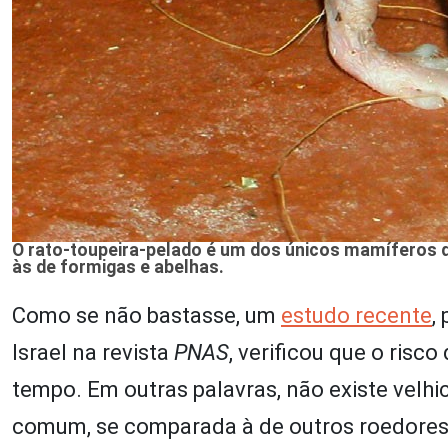
O rato-toupeira-pelado é um dos únicos mamíferos q
às de formigas e abelhas.
Como se não bastasse, um
estudo recente
,
Israel na revista
PNAS
, verificou que o ris
tempo. Em outras palavras, não existe velhi
comum, se comparada à de outros roedores