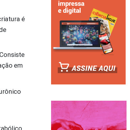
riatura é
 de
 Consiste
zação em
lurônico
abólico,