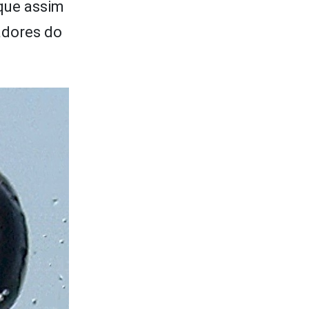
rque assim
adores do