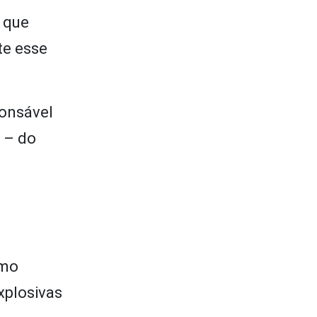
é que
te esse
ponsável
s – do
omo
xplosivas