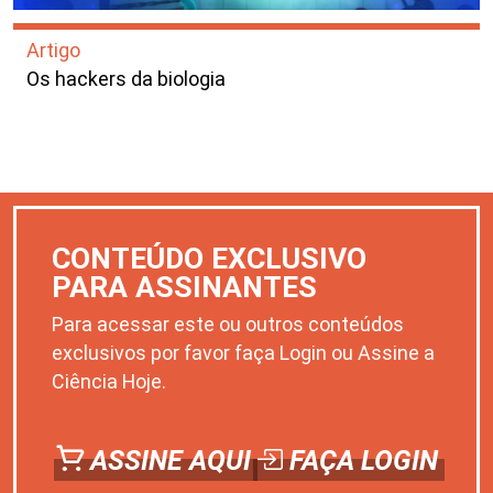
Artigo
Os hackers da biologia
CONTEÚDO EXCLUSIVO
PARA ASSINANTES
Para acessar este ou outros conteúdos
exclusivos por favor faça Login ou Assine a
Ciência Hoje.
ASSINE AQUI
FAÇA LOGIN