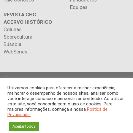
Equipes
REVISTA CHC
ACERVO HISTÓRICO
Colunas
Sobrecultura
Bússola
WebSéries
Copyright 2026 INSTITUTO CIÊNCIA HOJE. Todos os direitos
Utilizamos cookies para oferecer a melhor experiência,
reservados.
melhorar o desempenho de nossos sites, analisar como
Os artigos publicados na revista refletem exclusivamente a
você interage conosco e personalizar conteúdo. Ao utilizar
opinião de seus autores.
este site, você concorda com o uso de cookies. Para
É proibida a reprodução, integral ou parcial, do conteúdo (imagens
maiores informações, conheça a nossa
Política de
e textos) sem prévia autorização.
Privacidade.
Aceitar todos