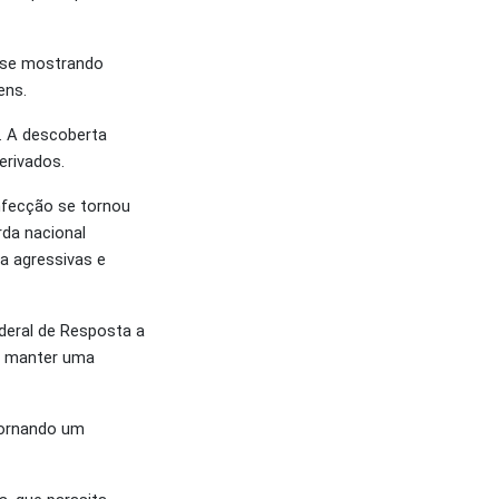
m se mostrando
ens.
s. A descoberta
erivados.
nfecção se tornou
rda nacional
a agressivas e
deral de Resposta a
ar manter uma
tornando um