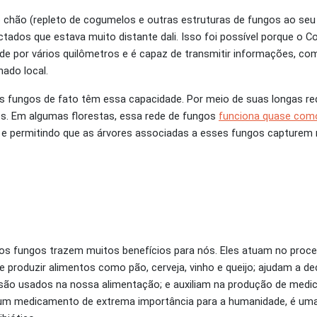
chão (repleto de cogumelos e outras estruturas de fungos ao seu r
tados que estava muito distante dali. Isso foi possível porque o 
de por vários quilômetros e é capaz de transmitir informações, co
ado local.
s fungos de fato têm essa capacidade. Por meio de suas longas red
s. Em algumas florestas, essa rede de fungos
funciona quase como
 e permitindo que as árvores associadas a esses fungos capturem 
e os fungos trazem muitos benefícios para nós. Eles atuam no proc
produzir alimentos como pão, cerveja, vinho e queijo; ajudam a d
; são usados na nossa alimentação; e auxiliam na produção de medi
 foi um medicamento de extrema importância para a humanidade, é u