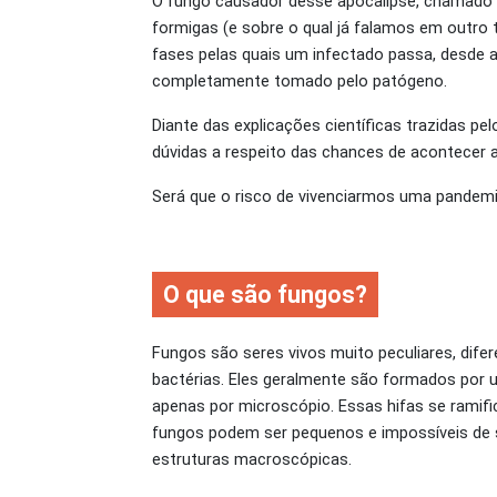
O fungo causador desse apocalipse, chamado C
formigas (e sobre o qual já falamos em outro t
fases pelas quais um infectado passa, desde
completamente tomado pelo patógeno.
Diante das explicações científicas trazidas p
dúvidas a respeito das chances de acontecer a
Será que o risco de vivenciarmos uma pandemi
O que são fungos?
Fungos são seres vivos muito peculiares, dif
bactérias. Eles geralmente são formados por 
apenas por microscópio. Essas hifas se ramif
fungos podem ser pequenos e impossíveis de
estruturas macroscópicas.