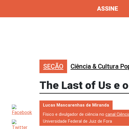
ASSINE
SEÇÃO
Ciência & Cultura Po
The Last of Us e 
Lucas Mascarenhas de Miranda
Físico e divulgador de ciência no
canal Ciênci
Universidade Federal de Juiz de Fora