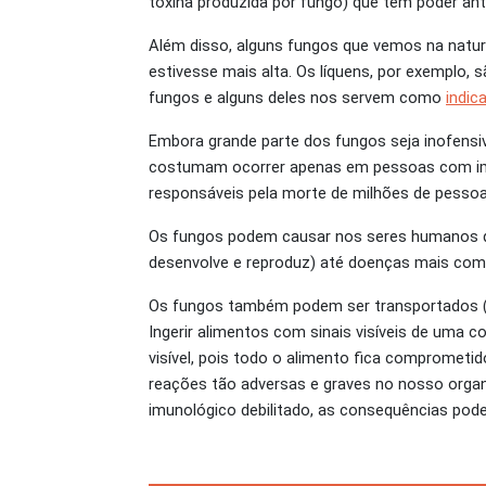
toxina produzida por fungo) que tem poder anti
Além disso, alguns fungos que vemos na natur
estivesse mais alta. Os líquens, por exemplo,
fungos e alguns deles nos servem como
indic
Embora grande parte dos fungos seja inofensi
costumam ocorrer apenas em pessoas com im
responsáveis pela morte de milhões de pesso
Os fungos podem causar nos seres humanos de
desenvolve e reproduz) até doenças mais compl
Os fungos também podem ser transportados (pe
Ingerir alimentos com sinais visíveis de uma c
visível, pois todo o alimento fica comprometi
reações tão adversas e graves no nosso orga
imunológico debilitado, as consequências pod