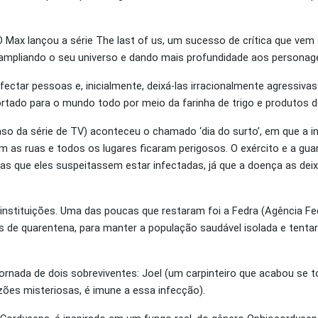
Max lançou a série The last of us, um sucesso de crítica que ve
ampliando o seu universo e dando mais profundidade aos personag
ectar pessoas e, inicialmente, deixá-las irracionalmente agressiva
ortado para o mundo todo por meio da farinha de trigo e produtos d
so da série de TV) aconteceu o chamado ‘dia do surto’, em que a i
m as ruas e todos os lugares ficaram perigosos. O exército e a gua
s que eles suspeitassem estar infectadas, já que a doença as deix
instituições. Uma das poucas que restaram foi a Fedra (Agência Fe
 de quarentena, para manter a população saudável isolada e tent
ornada de dois sobreviventes: Joel (um carpinteiro que acabou se 
azões misteriosas, é imune a essa infecção).