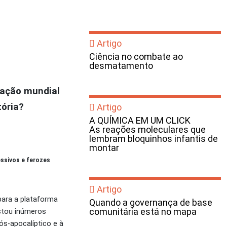
Artigo
Ciência no combate ao
desmatamento
nação mundial
tória?
Artigo
A QUÍMICA EM UM CLICK
As reações moleculares que
lembram bloquinhos infantis de
montar
essivos e ferozes
Artigo
para a plataforma
Quando a governança de base
comunitária está no mapa
istou inúmeros
ós-apocalíptico e à