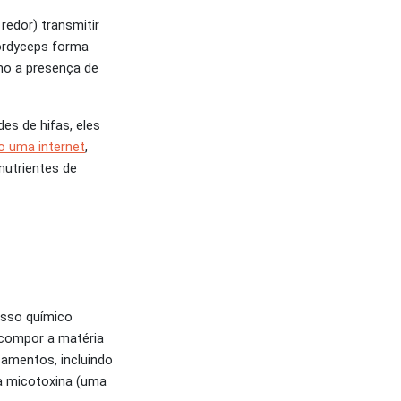
edor) transmitir
Cordyceps forma
mo a presença de
es de hifas, eles
 uma internet
,
nutrientes de
esso químico
ecompor a matéria
camentos, incluindo
ma micotoxina (uma