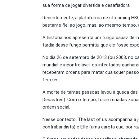
sua forma de jogar divertida e desafiadora.
Recentemente, a plataforma de streaming HBO 
bastante fiel ao jogo, mas, ao mesmo tempo, 
A história nos apresenta um fungo capaz de inf
tardia desse fungo permitiu que ele fosse exp
No dia 26 de setembro de 2013 (ou 2003, no ca
mundial e incontrolável, os infectados ganhara
receberam ordens para matar quaisquer pessoa
ferozes.
A morte de tantas pessoas levou à queda das 
Desastres). Com o tempo, foram criadas zonas
ordem social.
Nesse contexto, The last of us acompanha a j
contrabandista) e Ellie (uma garota que, por r