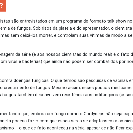
?
logistas são entrevistados em um programa de formato talk show n
mia de fungos. Sob risos da plateia e do apresentador, o cientista
 mas sem deixá-los morrer, e controlam suas vítimas de modo a se
agem da série (e aos nossos cientistas do mundo real) é o fato 
 vírus e bactérias) que ainda não podem ser combatidos por nó
contra doenças fúngicas. O que temos são pesquisas de vacinas 
 o crescimento de fungos. Mesmo assim, esses poucos medicame
os fungos também desenvolvem resistência aos antifúngicos (assi
rgumentando que, embora um fungo como o Cordyceps não seja capa
aneta poderia fazer com que esses seres se adaptassem a ambien
ismo – o que de fato aconteceu na série, apesar de não ficar expl