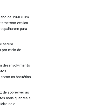
o ano de 1968 e um
 temeroso explica
 espalharem para
de serem
s por meio de
em desenvolvimento
ntos
m como as bactérias
z de sobreviver ao
tes mais quentes e,
ícito se o