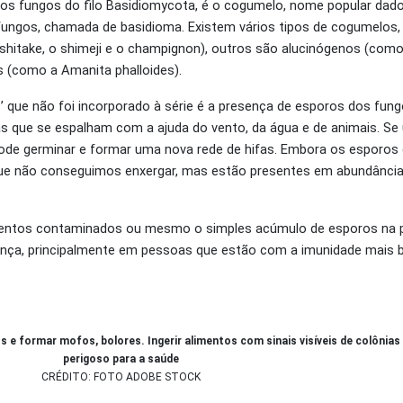
os fungos do filo Basidiomycota, é o cogumelo, nome popular dado
ungos, chamada de basidioma. Existem vários tipos de cogumelos,
itake, o shimeji e o champignon), outros são alucinógenos (como
 (como a Amanita phalloides).
’ que não foi incorporado à série é a presença de esporos dos fun
as que se espalham com a ajuda do vento, da água e de animais. S
de germinar e formar uma nova rede de hifas. Embora os esporos
que não conseguimos enxergar, mas estão presentes em abundância
imentos contaminados ou mesmo o simples acúmulo de esporos na 
nça, principalmente em pessoas que estão com a imunidade mais b
e formar mofos, bolores. Ingerir alimentos com sinais visíveis de colônias
perigoso para a saúde
CRÉDITO: FOTO ADOBE STOCK