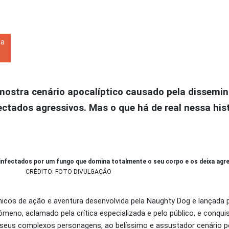
ia
 mostra cenário apocalíptico causado pela dissemi
ectados agressivos. Mas o que há de real nessa his
 infectados por um fungo que domina totalmente o seu corpo e os deixa agr
CRÉDITO: FOTO DIVULGAÇÃO
rônicos de ação e aventura desenvolvida pela Naughty Dog e lançada 
meno, aclamado pela crítica especializada e pelo público, e conqu
s seus complexos personagens, ao belíssimo e assustador cenário p