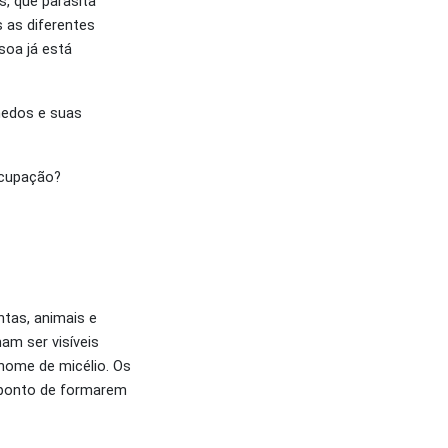
, que parasita
s as diferentes
soa já está
 medos e suas
ocupação?
tas, animais e
am ser visíveis
nome de micélio. Os
 ponto de formarem