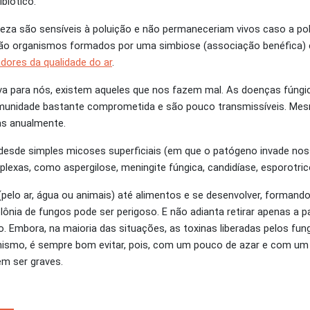
biótico.
eza são sensíveis à poluição e não permaneceriam vivos caso a pol
 são organismos formados por uma simbiose (associação benéfica) 
adores da qualidade do ar
.
va para nós, existem aqueles que nos fazem mal. As doenças fúngic
unidade bastante comprometida e são pouco transmissíveis. Mes
as anualmente.
sde simples micoses superficiais (em que o patógeno invade noss
exas, como aspergilose, meningite fúngica, candidíase, esporotrico
lo ar, água ou animais) até alimentos e se desenvolver, formando
olônia de fungos pode ser perigoso. E não adianta retirar apenas a
do. Embora, na maioria das situações, as toxinas liberadas pelos f
nismo, é sempre bom evitar, pois, com um pouco de azar e com um
em ser graves.