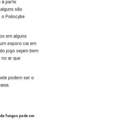
 à parte
 alguns são
 o Psilocybe
gos em alguns
e um esporo cai em
 do jogo sejam bem
 no ar que
pele podem ser o
aixa.
 de fungos pode ser