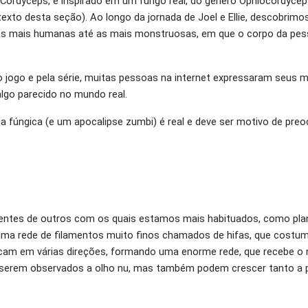
ordyceps, é inspirado em um fungo real, do gênero Ophiocordyceps
exto desta seção). Ao longo da jornada de Joel e Ellie, descobrimo
 as mais humanas até as mais monstruosas, em que o corpo da pes
elo jogo e pela série, muitas pessoas na internet expressaram seus
lgo parecido no mundo real.
a fúngica (e um apocalipse zumbi) é real e deve ser motivo de pre
erentes de outros com os quais estamos mais habituados, como plan
uma rede de filamentos muito finos chamados de hifas, que costum
icam em várias direções, formando uma enorme rede, que recebe o 
 serem observados a olho nu, mas também podem crescer tanto a