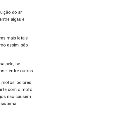
uição do ar
entre algas e
as mais letais
mo assim, são
a pele, se
se, entre outras.
 mofos, bolores.
 parte com o mofo
ungos não causem
 sistema