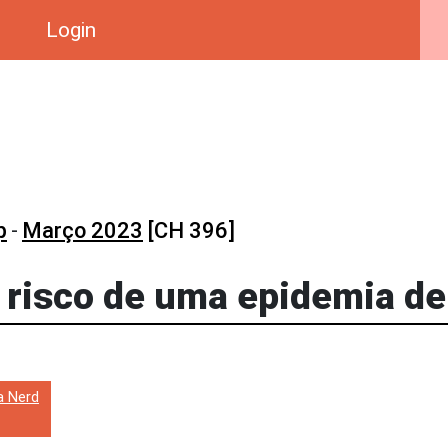
Login
p
-
Março 2023
[CH 396]
o risco de uma epidemia d
a Nerd