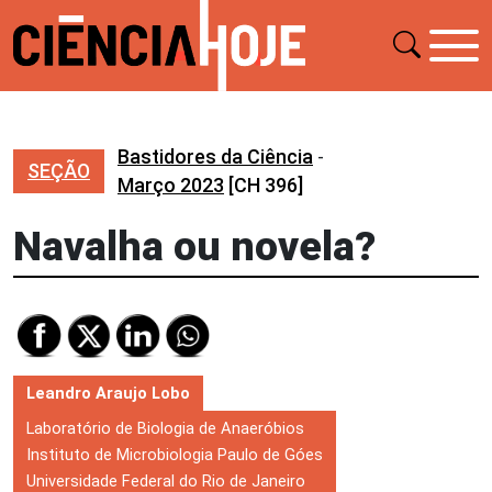
Bastidores da Ciência
-
SEÇÃO
Março 2023
[CH 396]
Navalha ou novela?
Leandro Araujo Lobo
Laboratório de Biologia de Anaeróbios
Instituto de Microbiologia Paulo de Góes
Universidade Federal do Rio de Janeiro