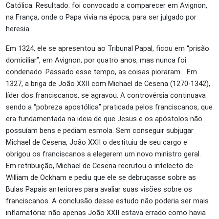
Católica. Resultado: foi convocado a comparecer em Avignon,
na França, onde o Papa vivia na época, para ser julgado por
heresia.
Em 1324, ele se apresentou ao Tribunal Papal, ficou em “prisão
domiciliar”, em Avignon, por quatro anos, mas nunca foi
condenado. Passado esse tempo, as coisas pioraram… Em
1327, a briga de João XXII com Michael de Cesena (1270-1342),
líder dos franciscanos, se agravou. A controvérsia continuava
sendo a “pobreza apostólica” praticada pelos franciscanos, que
era fundamentada na ideia de que Jesus e os apóstolos não
possuíam bens e pediam esmola. Sem conseguir subjugar
Michael de Cesena, João XXII o destituiu de seu cargo e
obrigou os franciscanos a elegerem um novo ministro geral.
Em retribuição, Michael de Cesena recrutou o intelecto de
William de Ockham e pediu que ele se debruçasse sobre as
Bulas Papais anteriores para avaliar suas visões sobre os
franciscanos. A conclusão desse estudo não poderia ser mais
inflamatória: não apenas João XXII estava errado como havia