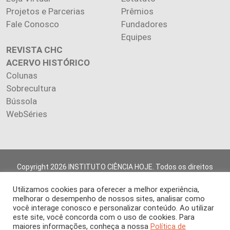
Projetos e Parcerias
Prêmios
Fale Conosco
Fundadores
Equipes
REVISTA CHC
ACERVO HISTÓRICO
Colunas
Sobrecultura
Bússola
WebSéries
Copyright 2026 INSTITUTO CIÊNCIA HOJE. Todos os direitos
reservados.
Os artigos publicados na revista refletem exclusivamente a
Utilizamos cookies para oferecer a melhor experiência,
melhorar o desempenho de nossos sites, analisar como
opinião de seus autores.
você interage conosco e personalizar conteúdo. Ao utilizar
É proibida a reprodução, integral ou parcial, do conteúdo (imagens
este site, você concorda com o uso de cookies. Para
e textos) sem prévia autorização.
maiores informações, conheça a nossa
Política de