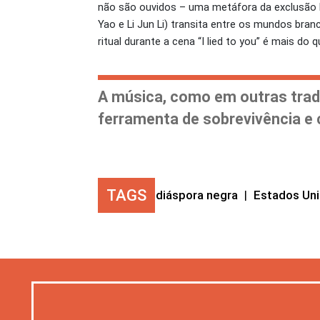
não são ouvidos – uma metáfora da exclusão his
Yao e Li Jun Li) transita entre os mundos bra
ritual durante a cena “I lied to you” é mais d
A música, como em outras tradi
ferramenta de sobrevivência e 
TAGS
diáspora negra
|
Estados Un