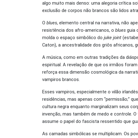
algo muito mais denso: uma alegoria crítica s
exclusão de corpos não brancos são lidos atra
O
blues
, elemento central na narrativa, não ap
resistência dos afro-americanos, o
blues
guia 
molda o espaço simbólico do
juke joint
(estabe
Caton), a ancestralidade dos griôs africanos, 
A música, como em outras tradições da diáspo
espiritual. A revelação de que os irmãos foram 
reforça essa dimensão cosmológica da narrativa
vampiros brancos.
Esses vampiros, especialmente o vilão irlandê
residências, mas apenas com “permissão;” qu
cultura negra enquanto marginalizam seus cor
invenção, mas também de medo e controle. O va
assume o papel do fascista ressentido que gua
As camadas simbólicas se multiplicam. Os pov