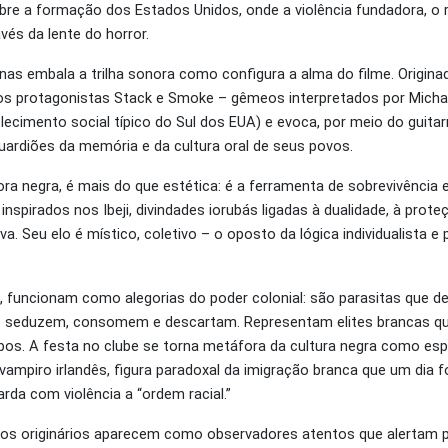
obre a formação dos Estados Unidos, onde a violência fundadora, o 
vés da lente do horror.
enas embala a trilha sonora como configura a alma do filme. Origina
os protagonistas Stack e Smoke – gêmeos interpretados por Michae
lecimento social típico do Sul dos EUA) e evoca, por meio do guita
guardiões da memória e da cultura oral de seus povos.
ra negra, é mais do que estética: é a ferramenta de sobrevivência
inspirados nos Ibeji, divindades iorubás ligadas à dualidade, à prote
. Seu elo é místico, coletivo – o oposto da lógica individualista e 
s, funcionam como alegorias do poder colonial: são parasitas que d
e seduzem, consomem e descartam. Representam elites brancas qu
pos. A festa no clube se torna metáfora da cultura negra como esp
mpiro irlandês, figura paradoxal da imigração branca que um dia fo
rda com violência a “ordem racial.”
os originários aparecem como observadores atentos que alertam p