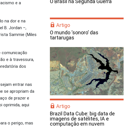
O Brasil na Segunda Guerra
racismo e a
do na dor e na
Artigo
l B. Jordan –,
O mundo ‘sonoro’ das
rrista Sammie (Miles
tartarugas
 e comunicação
ção e à travessura,
predatória dos
esejam entrar nas
e se apropriam da
aço de prazer e
i oprimida, aqui
Artigo
Brazil Data Cube: big data de
imagens de satélites, IA e
ara o perigo, mas
computação em nuvem