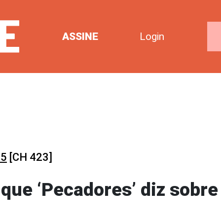
ASSINE
Login
25
[CH 423]
 que ‘Pecadores’ diz sobre