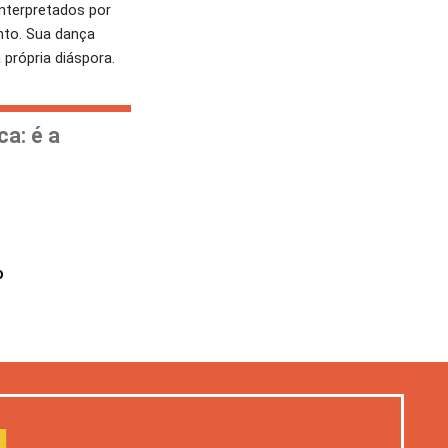
interpretados por
nto. Sua dança
 própria diáspora.
a: é a
o