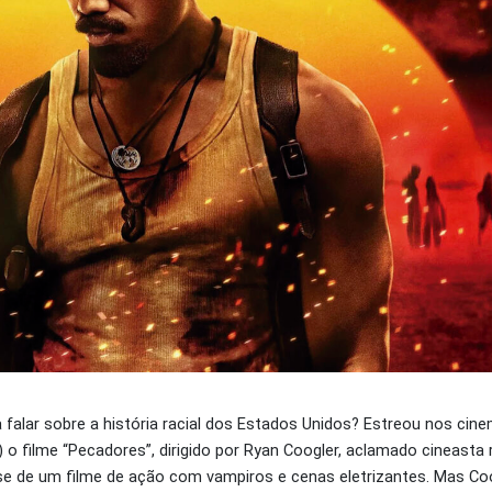
 falar sobre a história racial dos Estados Unidos? Estreou nos cin
o filme “Pecadores”, dirigido por Ryan Coogler, aclamado cineasta 
ta-se de um filme de ação com vampiros e cenas eletrizantes. Mas Co