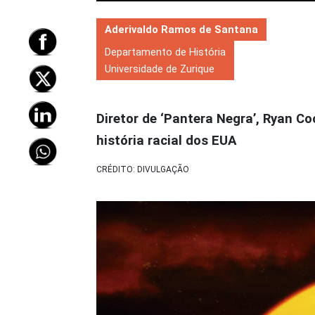
Aderivaldo Ramos de Santana
Departamento de História
Universidade de Zurique
Diretor de ‘Pantera Negra’, Ryan C
história racial dos EUA
CRÉDITO: DIVULGAÇÃO