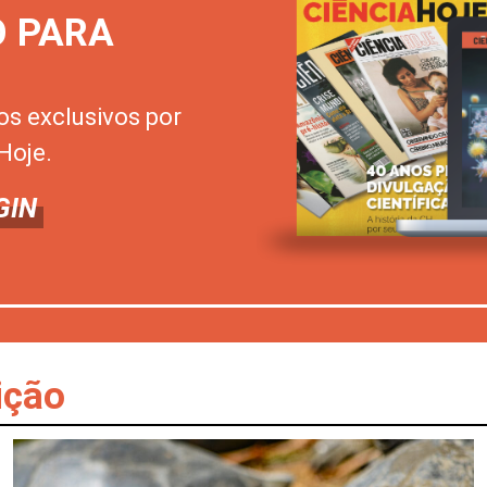
O PARA
os exclusivos por
Hoje.
GIN
ição