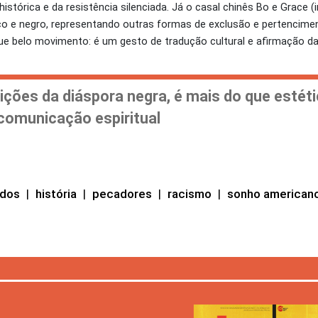
tórica e da resistência silenciada. Já o casal chinês Bo e Grace (
nco e negro, representando outras formas de exclusão e pertencime
o que belo movimento: é um gesto de tradução cultural e afirmação da
ções da diáspora negra, é mais do que estétic
comunicação espiritual
idos
|
história
|
pecadores
|
racismo
|
sonho american