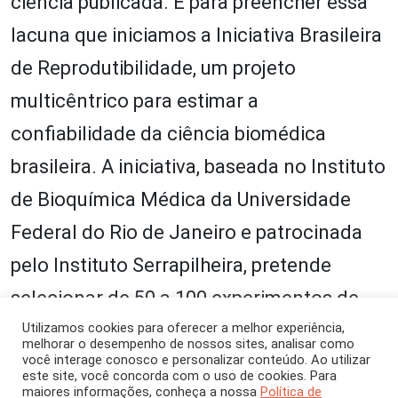
ciência publicada. É para preencher essa
lacuna que iniciamos a Iniciativa Brasileira
de Reprodutibilidade, um projeto
multicêntrico para estimar a
confiabilidade da ciência biomédica
brasileira. A iniciativa, baseada no Instituto
de Bioquímica Médica da Universidade
Federal do Rio de Janeiro e patrocinada
pelo Instituto Serrapilheira, pretende
selecionar de 50 a 100 experimentos de
artigos brasileiros em diferentes áreas da
Utilizamos cookies para oferecer a melhor experiência,
melhorar o desempenho de nossos sites, analisar como
você interage conosco e personalizar conteúdo. Ao utilizar
pesquisa biomédica, cada um dos quais
este site, você concorda com o uso de cookies. Para
maiores informações, conheça a nossa
Política de
será reproduzido em pelo menos três