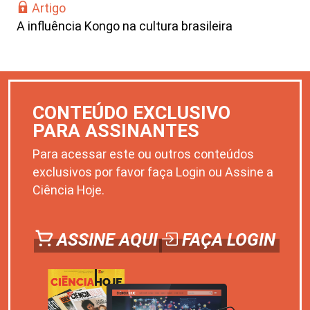
Artigo
A influência Kongo na cultura brasileira
CONTEÚDO EXCLUSIVO
PARA ASSINANTES
Para acessar este ou outros conteúdos
exclusivos por favor faça Login ou Assine a
Ciência Hoje.
ASSINE AQUI
FAÇA LOGIN