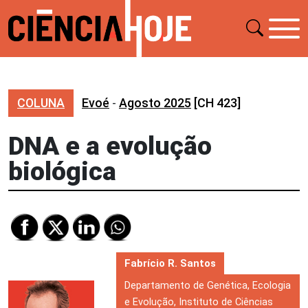
COLUNA
Evoé
-
Agosto 2025
[CH 423]
DNA e a evolução
biológica
Fabrício R. Santos
Departamento de Genética, Ecologia
e Evolução, Instituto de Ciências