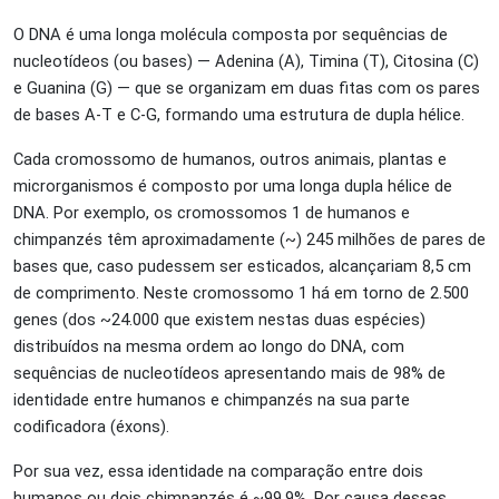
O DNA é uma longa molécula composta por sequências de
nucleotídeos (ou bases) — Adenina (A), Timina (T), Citosina (C)
e Guanina (G) — que se organizam em duas fitas com os pares
de bases A-T e C-G, formando uma estrutura de dupla hélice.
Cada cromossomo de humanos, outros animais, plantas e
microrganismos é composto por uma longa dupla hélice de
DNA. Por exemplo, os cromossomos 1 de humanos e
chimpanzés têm aproximadamente (~) 245 milhões de pares de
bases que, caso pudessem ser esticados, alcançariam 8,5 cm
de comprimento. Neste cromossomo 1 há em torno de 2.500
genes (dos ~24.000 que existem nestas duas espécies)
distribuídos na mesma ordem ao longo do DNA, com
sequências de nucleotídeos apresentando mais de 98% de
identidade entre humanos e chimpanzés na sua parte
codificadora (éxons).
Por sua vez, essa identidade na comparação entre dois
humanos ou dois chimpanzés é ~99,9%. Por causa dessas