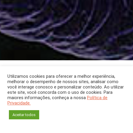
ARTIGO
Agosto 2025
[CH 423]
Utilizamos cookies para oferecer a melhor experiência,
melhorar o desempenho de nossos sites, analisar como
EvoDevo, biologia que
você interage conosco e personalizar conteúdo. Ao utilizar
este site, você concorda com o uso de cookies. Para
une evolução e
maiores informações, conheça a nossa
Política de
Privacidade.
desenvolvimento
Aceitar todos