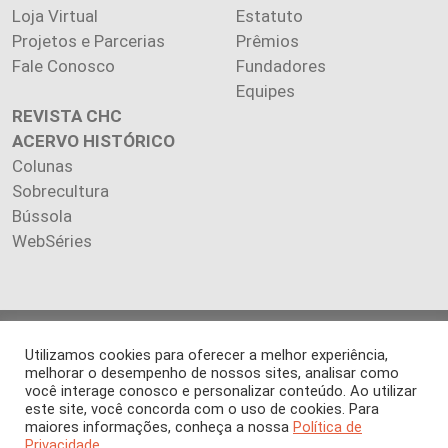
Loja Virtual
Estatuto
Projetos e Parcerias
Prêmios
Fale Conosco
Fundadores
Equipes
REVISTA CHC
ACERVO HISTÓRICO
Colunas
Sobrecultura
Bússola
WebSéries
Copyright 2026 INSTITUTO CIÊNCIA HOJE. Todos os direitos
Utilizamos cookies para oferecer a melhor experiência,
reservados.
melhorar o desempenho de nossos sites, analisar como
Os artigos publicados na revista refletem exclusivamente a
você interage conosco e personalizar conteúdo. Ao utilizar
opinião de seus autores.
este site, você concorda com o uso de cookies. Para
maiores informações, conheça a nossa
Política de
É proibida a reprodução, integral ou parcial, do conteúdo (imagens
Privacidade.