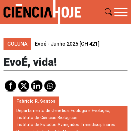
COLUNA
Evoé
-
Junho 2025
[CH 421]
EvoÉ, vida!
Fabrício R. Santos
Departamento de Genética, Ecologia e Evolução,
Instituto de Ciências Biológicas
Instituto de Estudos Avançados Transdisciplinares