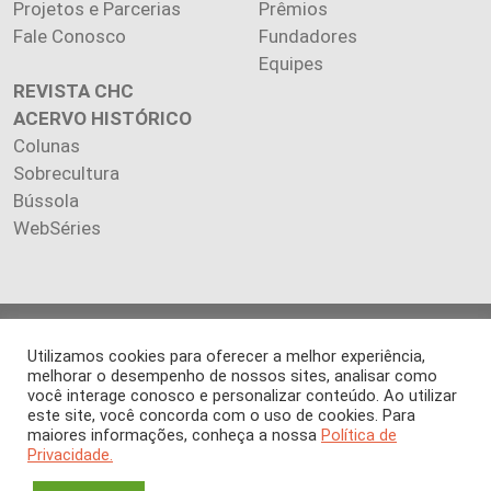
Projetos e Parcerias
Prêmios
Fale Conosco
Fundadores
Equipes
REVISTA CHC
ACERVO HISTÓRICO
Colunas
Sobrecultura
Bússola
WebSéries
Copyright 2026 INSTITUTO CIÊNCIA HOJE. Todos os direitos
Utilizamos cookies para oferecer a melhor experiência,
reservados.
melhorar o desempenho de nossos sites, analisar como
Os artigos publicados na revista refletem exclusivamente a
você interage conosco e personalizar conteúdo. Ao utilizar
opinião de seus autores.
este site, você concorda com o uso de cookies. Para
É proibida a reprodução, integral ou parcial, do conteúdo (imagens
maiores informações, conheça a nossa
Política de
Privacidade.
e textos) sem prévia autorização.