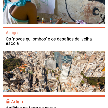
Artigo
Os ‘novos quilombos’ e os desafios da ‘velha
escola’
Artigo
Anfíbios na terra da garoa