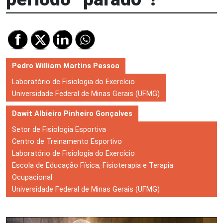
Pedro William Martins Pessoa
Laboratório de Fisiologia do Exercício
Universidade Federal de Minas Gerais (UFMG)
Dawit Albieiro Pinheiro Gonçalves
Setor de Fisiologia Esportiva
Centro de Treinamento Esportivo
Laboratório de Fisiologia do Exercício
Escola de Educação Física, Fisioterapia e Terapia
Ocupacional
Universidade Federal de Minas Gerais (UFMG)