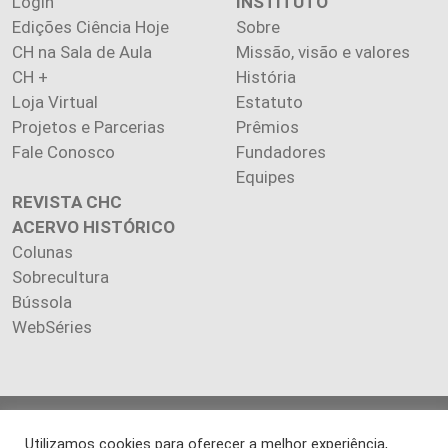
Login
INSTITUTO
Edições Ciência Hoje
Sobre
CH na Sala de Aula
Missão, visão e valores
CH +
História
Loja Virtual
Estatuto
Projetos e Parcerias
Prêmios
Fale Conosco
Fundadores
Equipes
REVISTA CHC
ACERVO HISTÓRICO
Colunas
Sobrecultura
Bússola
WebSéries
Copyright 2026 INSTITUTO CIÊNCIA HOJE. Todos os direitos
Utilizamos cookies para oferecer a melhor experiência,