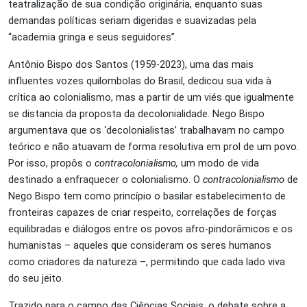
teatralização de sua condição originária, enquanto suas
demandas políticas seriam digeridas e suavizadas pela
“academia gringa e seus seguidores”.
Antônio Bispo dos Santos (1959-2023), uma das mais
influentes vozes quilombolas do Brasil, dedicou sua vida à
crítica ao colonialismo, mas a partir de um viés que igualmente
se distancia da proposta da decolonialidade.
Nego Bispo
argumentava que os ‘decolonialistas’ trabalhavam no campo
teórico e não atuavam de forma resolutiva em prol de um povo.
Por isso, propôs o
contracolonialismo,
um modo de vida
destinado a enfraquecer o colonialismo. O
contracolonialismo
de
Nego Bispo tem como princípio o basilar estabelecimento de
fronteiras capazes de criar respeito, correlações de forças
equilibradas e diálogos entre os povos afro-pindorâmicos e os
humanistas – aqueles que consideram os seres humanos
como criadores da natureza –, permitindo que cada lado viva
do seu jeito.
Trazido para o campo das Ciências Sociais, o debate sobre a