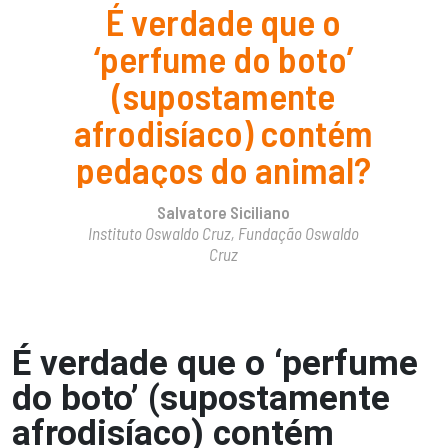
É
v
e
r
d
a
d
e
q
u
e
o
‘
p
e
r
f
u
m
e
d
o
b
o
t
o
’
(
s
u
p
o
s
t
a
m
e
n
t
e
a
f
r
o
d
i
s
í
a
c
o
)
c
o
n
t
é
m
p
e
d
a
ç
o
s
d
o
a
n
i
m
a
l
?
Salvatore Siciliano
Instituto Oswaldo Cruz, Fundação Oswaldo
Cruz
É verdade que o ‘perfume
do boto’ (supostamente
afrodisíaco) contém