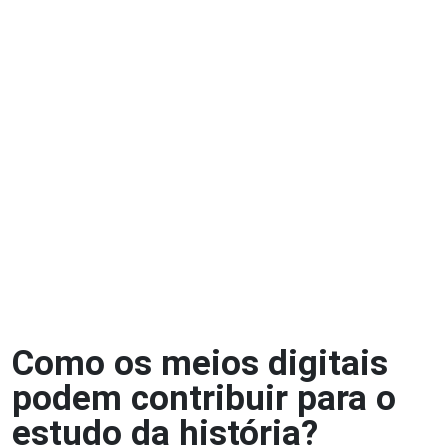
C
o
m
o
o
s
m
e
i
o
s
d
i
g
i
t
a
i
s
p
o
d
e
m
c
o
n
t
r
i
b
u
i
r
p
a
r
a
o
e
s
t
u
d
o
d
a
h
i
s
t
ó
r
i
a
?
Como os meios digitais
podem contribuir para o
estudo da história?